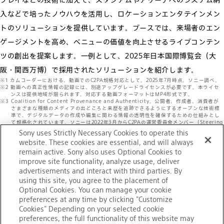
プレイなどの技術に加えて、スタジアムやアリーナへのシステム納
入などで培ったノウハウを活用し、ロケーションエンタテインメン
トのソリューションを提供しています。ブースでは、来場者のエン
ゲージメントを高め、ベニューの価値を向上させるライブコンテン
ツの創出を提案します。一例として、2025年日本国際博覧会（大
阪・関西万博）で採用されたソリューションを紹介します。
カムコーダーにおける、動画でのC2PA規格対応として。2025年7月時点。ソニー調べ。
動画への真正性情報の記録には、別途アップグレードライセンスが必要です。本ライセ
ンスは提供地域が限られます。対応する動画フォーマットはMP4形式です。
Coalition for Content Provenance and Authenticity。公開者、作成者、消費者が
さまざまな種類のメディアの出どころと来歴を追跡できるようにするオープンな技術標
準で、デジタルデータの作成や編集に関わる情報の透明性を確保するための仕組みとし
て規格化されています。ソニーは2022年3月からC2PAの運営委員会メンバー（Steering
Committee Member）として参画しています。
Sony uses Strictly Necessary Cookies to operate this
「ソニー」および「Sony」、並びにこのプレスリリース上で使用される商品名、サービス
website. These cookies are essential, and will always
名およびロゴマークは、ソニーグループ株式会社またはその関連会社の登録商標または商
remain active. Sony also uses Optional Cookies to
標です。その他の商品名、サービス名、会社名またはロゴマークは、各社の商標、登録商
標もしくは商号です。
improve site functionality, analyze usage, deliver
本リリース上の画像は、権利の都合上予告なく公開を取り下げる場合があります。
advertisements and interact with third parties. By
using this site, you agree to the placement of
Optional Cookies. You can manage your cookie
preferences at any time by clicking "Customize
Cookies" Depending on your selected cookie
ニュースリリース一覧に戻る
preferences, the full functionality of this website may