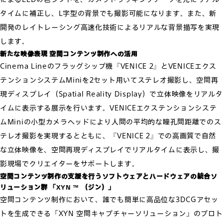
タイムに補正し、L字型の背景でも撮影可能になります。また、新
開発のレイトレーシング高速化技術によるリアルな背景描写を実現
します。
新たな映像表現 空間コンテンツ制作への活用
Cinema Lineのフラッグシップ機『VENICE 2』とVENICEエクス
テンションシステムMiniを2セット用いてステレオ撮影し、空間再
現ディスプレイ（Spatial Reality Display）で立体映像をリアルタ
イムに表示する展示を行います。VENICEエクステンションシステ
ムMiniの小型カメラヘッドにより人間の平均的な瞳孔間距離でのス
テレオ撮影を実現するとともに、『VENICE 2』での高画質で自然
な立体映像を、空間再現ディスプレイでリアルタイムに表示し、撮
影現場でクリエイターをサポートします。
空間コンテンツ制作の支援を行うソフトウェアとハードウェアの統合ソ
リューション群 「XYN ™ （ジン）」
空間コンテンツ制作において、誰でも簡単に高品位な3DCGアセッ
トを生成できる「XYN 空間キャプチャーソリューション」のプロト