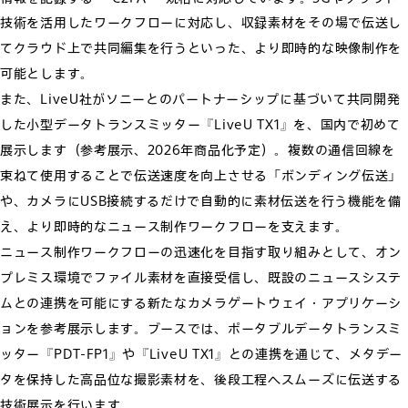
技術を活用したワークフローに対応し、収録素材をその場で伝送し
てクラウド上で共同編集を行うといった、より即時的な映像制作を
可能とします。
また、LiveU社がソニーとのパートナーシップに基づいて共同開発
した小型データトランスミッター『LiveU TX1』を、国内で初めて
展示します（参考展示、2026年商品化予定）。複数の通信回線を
束ねて使用することで伝送速度を向上させる「ボンディング伝送」
や、カメラにUSB接続するだけで自動的に素材伝送を行う機能を備
え、より即時的なニュース制作ワークフローを支えます。
ニュース制作ワークフローの迅速化を目指す取り組みとして、オン
プレミス環境でファイル素材を直接受信し、既設のニュースシステ
ムとの連携を可能にする新たなカメラゲートウェイ・アプリケーシ
ョンを参考展示します。ブースでは、ポータブルデータトランスミ
ッター『PDT-FP1』や『LiveU TX1』との連携を通じて、メタデー
タを保持した高品位な撮影素材を、後段工程へスムーズに伝送する
技術展示を行います。