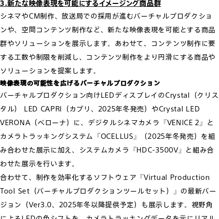
3.新たな映像表現を可能にするイメージング商品群
シネマやCM制作、放送局での採用が進むバーチャルプロダクショ
ンや、空間コンテンツ制作など、新たな映像表現を可能とする商品
群やソリューションを展示します。あわせて、コンテンツ制作に要
する工数や制限を削減し、コンテンツ制作をより円滑にする商品や
ソリューションを提案します。
映像表現の可能性を広げるバーチャルプロダクション
バーチャルプロダクション向けLEDディスプレイのCrystal（クリス
タル） LED CAPRI（カプリ、2025年冬発売）やCrystal LED
VERONA（ベローナ）に、デジタルシネマカメラ『VENICE 2』と
カメラトラッキングシステム『OCELLUS』（2025年冬発売）を組
み合わせた展示に加え、システムカメラ『HDC-3500V』と組み合
わせた展示を行います。
合わせて、制作を効率化するソフトウェア『Virtual Production
Tool Set（バーチャルプロダクションツールセット）』の最新バー
ジョン（Ver3.0、2025年冬以降提供予定）も展示します。視野角
によるLEDの色シフトを、カメラトラッキングデータを元にリアル