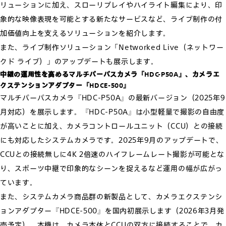
リューションに加え、スローリプレイやハイライト編集により、印
象的な映像表現を可能とする新たなサービスなど、ライブ制作の付
加価値向上を支えるソリューションを紹介します。
また、ライブ制作ソリューション「Networked Live（ネットワー
クド ライブ）」のアップデートも展示します。
中継の運用性を高めるマルチパーパスカメラ『HDC-P50A』、カメラエ
クステンションアダプター『HDCE-500』
マルチパーパスカメラ『HDC-P50A』の最新バージョン（2025年9
月対応）を展示します。『HDC-P50A』は小型軽量で撮影の自由度
が高いことに加え、カメラコントロールユニット（CCU）との接続
にも対応したシステムカメラです。2025年9月のアップデートで、
CCUとの接続無しに4K 2倍速のハイフレームレート撮影が可能とな
り、スポーツ中継で印象的なシーンを捉えるなど運用の幅が広がっ
ています。
また、システムカメラ商品群の新製品として、カメラエクステンシ
ョンアダプター『HDCE-500』を国内初展示します（2026年3月発
売予定）。本機は、カメラ本体とCCUの双方に接続することで、カ