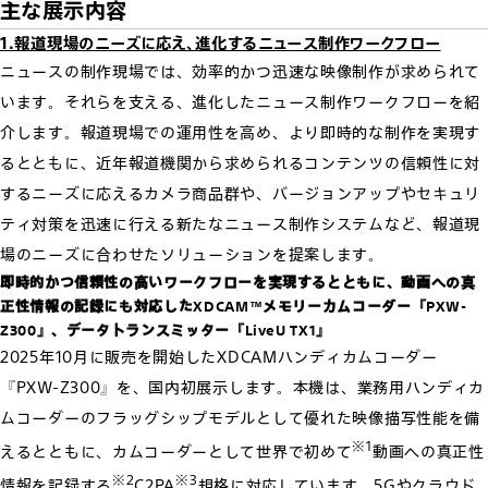
主な展示内容
1.報道現場のニーズに応え、進化するニュース制作ワークフロー
ニュースの制作現場では、効率的かつ迅速な映像制作が求められて
います。それらを支える、進化したニュース制作ワークフローを紹
介します。報道現場での運用性を高め、より即時的な制作を実現す
るとともに、近年報道機関から求められるコンテンツの信頼性に対
するニーズに応えるカメラ商品群や、バージョンアップやセキュリ
ティ対策を迅速に行える新たなニュース制作システムなど、報道現
場のニーズに合わせたソリューションを提案します。
即時的かつ信頼性の高いワークフローを実現するとともに、動画への真
正性情報の記録にも対応したXDCAM™メモリーカムコーダー『PXW-
Z300』、データトランスミッター『LiveU TX1』
2025年10月に販売を開始したXDCAMハンディカムコーダー
『PXW-Z300』を、国内初展示します。本機は、業務用ハンディカ
ムコーダーのフラッグシップモデルとして優れた映像描写性能を備
※1
えるとともに、カムコーダーとして世界で初めて
動画への真正性
※2
※3
情報を記録する
C2PA
規格に対応しています。5Gやクラウド