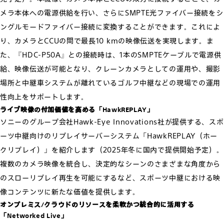
メラ本体への電源供給を行い、さらにSMPTE光ファイバー接続をシ
ングルモードファイバー接続に変換することができます。これによ
り、カメラとCCUの間で最長10 kmの映像伝送を実現します。ま
た、『HDC-P50A』との接続時は、1本のSMPTEケーブルで電源供
給、映像伝送が可能となり、クレーンカメラとしての運用や、撮影
場所と中継車システムが離れているゴルフ中継などの現場での運用
性向上をサポートします。
ライブ映像の付加価値を高める「HawkREPLAY」
ソニーのグループ会社Hawk-Eye Innovations社が提供する、スポ
ーツ中継向けのリプレイサーバーシステム「HawkREPLAY（ホー
クリプレイ）」を紹介します（2025年冬に国内で提供開始予定）。
複数のカメラ映像を統合し、決定的なシーンのさまざまな角度から
のスローリプレイ再生を可能にするなど、スポーツ中継における映
像コンテンツに新たな価値を提供します。
オンプレミス/クラウドのリソースを柔軟かつ統合的に活用する
「Networked Live」