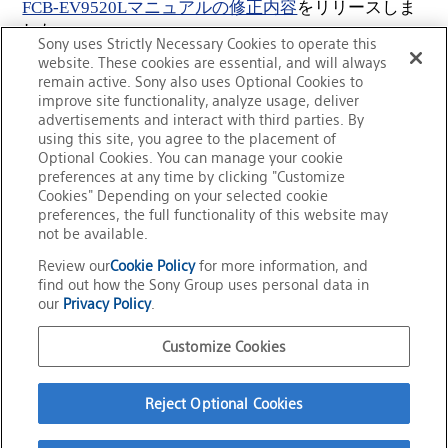
FCB-EV9520Lマニュアルの修正内容
をリリースしま
した。
Sony uses Strictly Necessary Cookies to operate this
website. These cookies are essential, and will always
2026年6月17日
お知らせ
remain active. Sony also uses Optional Cookies to
improve site functionality, analyze usage, deliver
XPL-SDKW取扱説明書を更新しました。
advertisements and interact with third parties. By
※ソフトウェアダウンロードには
利用登録
が必要で
using this site, you agree to the placement of
す。
Optional Cookies. You can manage your cookie
preferences at any time by clicking "Customize
Cookies" Depending on your selected cookie
すべて見る
preferences, the full functionality of this website may
not be available.
Review our
Cookie Policy
for more information, and
find out how the Sony Group uses personal data in
サイトマップ
our
Privacy Policy
.
お問い合わせ
Customize Cookies
公式SNSアカウント
Reject Optional Cookies
ご利用条件