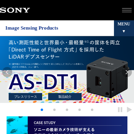
MENU
Image Sensing Products
プレスリリース
製品紹介
停
再
止
生