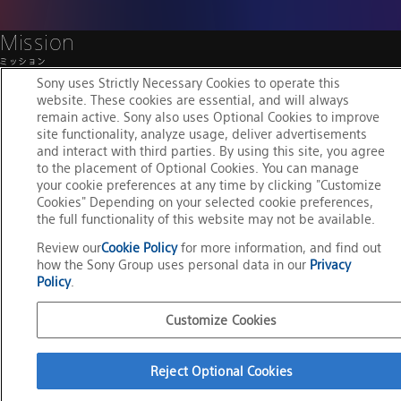
ミッション
M
Mission
i
s
s
i
o
n
テクノロジーの力で
ミ
ッ
シ
ョ
ン
未来のエンタテインメントを
テ
ク
ノ
ロ
ジ
ー
の
力
で
Sony uses Strictly Necessary Cookies to operate this
website. These cookies are essential, and will always
クリエイターと共創する
未
来
の
エ
ン
タ
テ
イ
ン
メ
ン
ト
を
remain active. Sony also uses Optional Cookies to improve
site functionality, analyze usage, deliver advertisements
ク
リ
エ
イ
タ
ー
と
共
創
す
る
and interact with third parties. By using this site, you agree
to the placement of Optional Cookies. You can manage
ミッションを見る
your cookie preferences at any time by clicking "Customize
Cookies" Depending on your selected cookie preferences,
the full functionality of this website may not be available.
Review our
Cookie Policy
for more information, and find out
how the Sony Group uses personal data in our
Privacy
Policy
.
Customize Cookies
Reject Optional Cookies