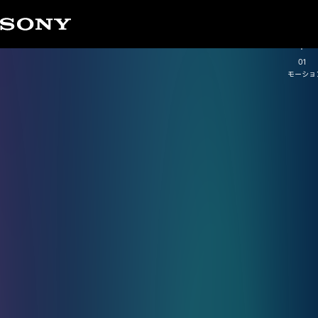
新製品・サービス
Corporate Activities
コーポレート活動
News Releases
ニュースリリース
Important Notices
製品・サービスに関する重要なお知らせ
New Products /
映画『キングダム 魂の決戦』【 魂の対談】公開
映画『キングダム 魂の決戦』Beyond the SCENE動画公開
「映画『キングダム 魂の決戦』 クリエイターたちのインタビュー
映
画
『
キ
ン
グ
ダ
ム
魂
の
決
戦
』
【
魂
の
対
談
】
公
開
テクノロジーの力で
未来のエンタテインメントを
クリエイターと共創する
Services
公開」
01
モーショ