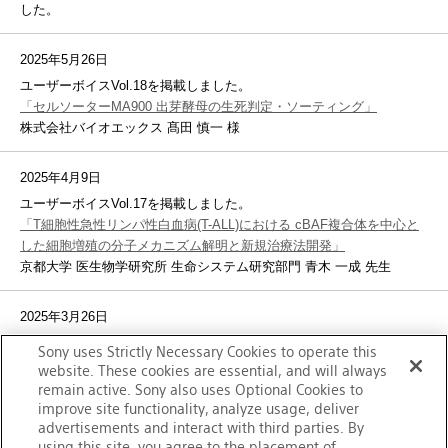
した。
2025年5月26日
ユーザーボイスVol.18を掲載しました。
「セルソーターMA900 出芽酵母の生死判定・ソーティング」
株式会社バイオエックス 髙田 慎一 様
2025年4月9日
ユーザーボイスVol.17を掲載しました。
「T細胞性急性リンパ性白血病(T-ALL)における cBAF複合体を中心と
した細胞増殖の分子メカニズム解明と新規治療法開発」
京都大学 医生物学研究所 生命システム研究部門 青木 一成 先生
2025年3月26日
アプリケーションシート
「ID7000™における超多色パネル解析のため
Sony uses Strictly Necessary Cookies to operate this
の蛍光輝度強度情報と蛍光色素間の影響」
を追加しました。
website. These cookies are essential, and will always
remain active. Sony also uses Optional Cookies to
improve site functionality, analyze usage, deliver
2025年3月19日
advertisements and interact with third parties. By
第3回 テクニカルウェビナーを開催しました。※終了しました。
using this site, you agree to the placement of