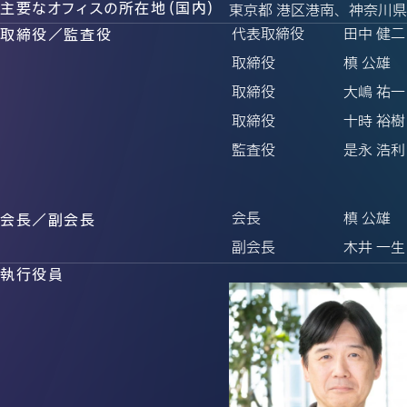
主要なオフィスの所在地（国内）
東京都 港区港南、神奈川県
代表取締役
田中 健二
取締役／監査役
取締役
槙 公雄
取締役
大嶋 祐一
取締役
十時 裕樹
監査役
是永 浩利
会長
槙 公雄
会長／副会長
副会長
木井 一生
執行役員