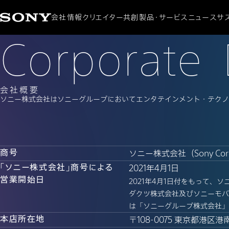
会社情報
クリエイター共創
製品・サービス
ニュース
サ
会社概要
会社概要
ニュースリリース
サステナ
C
Corporate
o
r
p
o
r
a
t
e
CEOメッセージ
製品・サービス
環境
ミッション / ビジョン
アクセシ
ダイバ
社会貢
会
社
概
要
Data
ソニー株式会社はソニーグループにおいてエンタテインメント・テクノロ
商号
ソニー株式会社（Sony Corp
「ソニー株式会社」商号による
2021年4月1日
営業開始日
2021年4月1日付をもって
ダクツ株式会社及びソニーモバ
は「ソニーグループ株式会社」
本店所在地
〒108-0075 東京都港区港南1