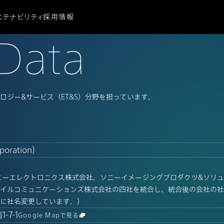
ステナビリティ
採用情報
ビリティ
D
a
t
a
に関する重要なお知らせ
ビリティ
ーシティ
献
ジー&サービス（ET&S）分野を担っています。
oration）
、ソニーエレクトロニクス株式会社、ソニーイメージングプロダクツ&ソ
イルコミュニケーションズ株式会社の四社を統合し、統合後の会社の社
に社名変更しています。）
-7-1
Google Mapで見る