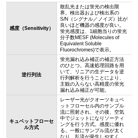
散乱光または蛍光の検出限
界。検出器および検出系の
S/N（シグナル／ノイズ）比が
良いほど機器の感度が良い。
感度（Sensitivity）
蛍光感度は、1細胞当りの蛍光
分子数MESF (Molecules of
Equivalent Soluble
Fluorochromes)で表示。
蛍光漏れ込み補正の補正方法
のひとつ。高速処理回路を用
いて、リニアの生データを逆
逆行列法
行列解析を行うことにより、
主観の入らない高精度の蛍光
漏れ込み補正が可能。
レーザー光がクオーツキュベ
ットフローセル内のサンプル
流に照射され、その後、空気
中でジェットになりソーティ
キュベットフローセ
ングを行う方式。感度に優れ
ル方式
る。一般にサンプル流が太く
なり、乱流が発生しやすく、