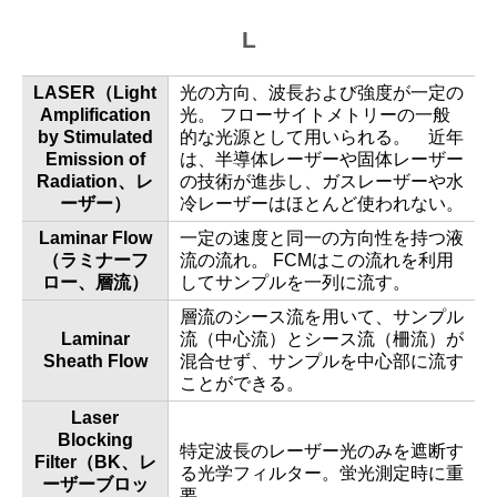
L
LASER（Light
光の方向、波長および強度が一定の
Amplification
光。 フローサイトメトリーの一般
by Stimulated
的な光源として用いられる。 近年
Emission of
は、半導体レーザーや固体レーザー
Radiation、レ
の技術が進歩し、ガスレーザーや水
ーザー）
冷レーザーはほとんど使われない。
Laminar Flow
一定の速度と同一の方向性を持つ液
（ラミナーフ
流の流れ。 FCMはこの流れを利用
ロー、層流）
してサンプルを一列に流す。
層流のシース流を用いて、サンプル
Laminar
流（中心流）とシース流（柵流）が
Sheath Flow
混合せず、サンプルを中心部に流す
ことができる。
Laser
Blocking
特定波長のレーザー光のみを遮断す
Filter（BK、レ
る光学フィルター。蛍光測定時に重
ーザーブロッ
要。