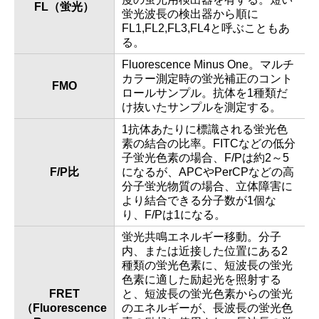
FL（蛍光）
蛍光波長の検出器から順に
FL1,FL2,FL3,FL4と呼ぶこともあ
る。
Fluorescence Minus One。マルチ
カラー測定時の蛍光補正のコント
FMO
ロールサンプル。抗体を1種類だ
け抜いたサンプルを測定する。
1抗体あたりに標識される蛍光色
素の結合の比率。FITCなどの低分
子蛍光色素の場合、F/Pは約2～5
F/P比
になるが、APCやPerCPなどの高
分子蛍光物質の場合、立体障害に
より結合できる分子数が1個な
り、F/Pは1になる。
蛍光共鳴エネルギー移動。分子
内、または近接した位置にある2
種類の蛍光色素に、短波長の蛍光
色素に適した励起光を照射する
FRET
と、短波長の蛍光色素からの蛍光
（Fluorescence
のエネルギーが、長波長の蛍光色