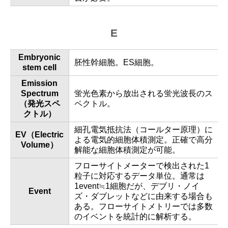
E
Embryonic
胚性幹細胞。ES細胞。
stem cell
Emission
Spectrum
蛍光色素から放出される蛍光波長のス
（発光スペ
ペクトル。
クトル）
細孔電気抵抗法（コールター原理）に
EV（Electric
よる電気的細胞体積測定。正確で高分
Volume）
解能な細胞体積測定が可能。
フローサイトメーターで検出された1
粒子に対応するデータ単位。通常は
1event≒1細胞だが、デブリ・ノイ
Event
ズ・ダブレットなどに由来する場合も
ある。フローサイトメトリーでは多数
のイベントを統計的に解析する。