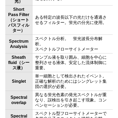
光）
Short
Pass Filter
ある特定の波長以下の光だけを通過さ
（ショート
せるフィルター。蛍光の分光に使用。
パスフィル
ター）
スペクトル分析。 蛍光波長分布解
Spectrum
析。
Analysis
スペクトルフローサイトメーター
Sheath
サンプル液を取り囲み、細胞を中心に
fluid（シー
整列させる液体。安定した流体制御に
ス液）
重要。
単一細胞として検出されたイベント。
Singlet
正確な解析のためにはシングレット集
団の選択が必要。
異なる蛍光色素の発光スペクトルが重
Spectral
なり、誤検出を引き起こす現象。コン
overlap
ペンセーションが必要。
スペクトル型フローサイトメーターで
Spectral