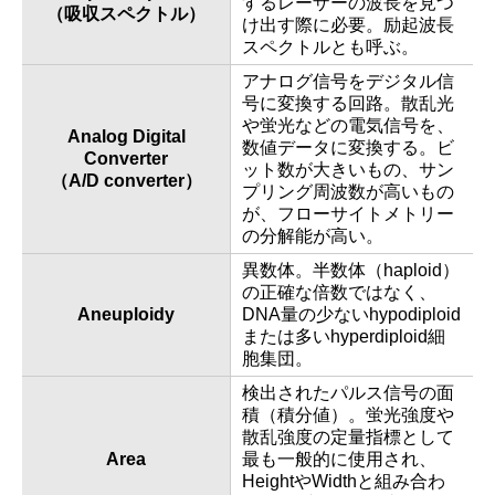
するレーザーの波長を見つ
（吸収スペクトル）
け出す際に必要。励起波長
スペクトルとも呼ぶ。
アナログ信号をデジタル信
号に変換する回路。散乱光
や蛍光などの電気信号を、
Analog Digital
数値データに変換する。ビ
Converter
ット数が大きいもの、サン
（A/D converter）
プリング周波数が高いもの
が、フローサイトメトリー
の分解能が高い。
異数体。半数体（haploid）
の正確な倍数ではなく、
Aneuploidy
DNA量の少ないhypodiploid
または多いhyperdiploid細
胞集団。
検出されたパルス信号の面
積（積分値）。蛍光強度や
散乱強度の定量指標として
Area
最も一般的に使用され、
HeightやWidthと組み合わ