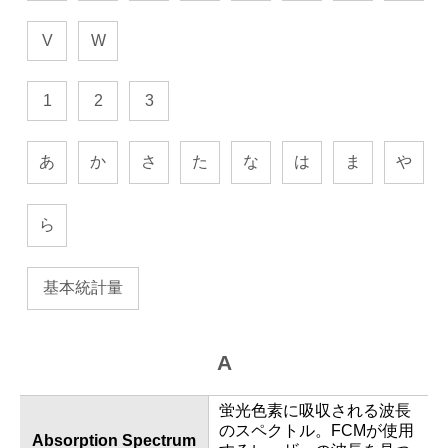
V
W
1
2
3
あ
か
さ
た
な
は
ま
や
ら
基本統計量
A
蛍光色素に吸収される波長
のスペクトル。FCMが使用
Absorption Spectrum