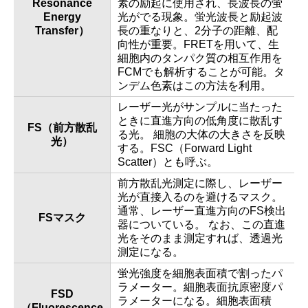
Resonance
素の励起に使用され、長波長の蛍
Energy
光がでる現象。蛍光波長と励起波
Transfer）
長の重なりと、2分子の距離、配
向性が重要。FRETを用いて、生
細胞内のタンパク質の相互作用を
FCMでも解析することが可能。タ
ンデム色素はこの方法を利用。
レーザー光がサンプルに当たった
ときに直進方向の低角度に散乱す
FS（前方散乱
る光。 細胞の大体の大きさを反映
光）
する。FSC（Forward Light
Scatter）とも呼ぶ。
前方散乱光測定に際し、レーザー
光が直接入るのを避けるマスク。
通常、レーザー直進方向のFS検出
FSマスク
器についている。 なお、この直進
光をそのまま測定すれば、透過光
測定になる。
蛍光強度を細胞表面積で割ったパ
ラメーター。細胞表面抗原密度パ
FSD
ラメーターになる。細胞表面積
（Fluorescence