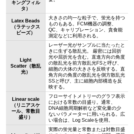
キングフィル
タ）
大きさの均一な粒子で、蛍光を持つ
Latex Beads
ものもある。FCM機器の調整、
（ラテックス
QC、キャリブレーション、貪食能
ビーズ）
測定などに利用される。
レーザー光がサンプルに当たったと
きに生ずる散乱光。 厳密には回折
光や屈折光を含む。直進方向の角度
Light
の散乱光を前方散乱光FSと呼び、
Scatter（散乱
細胞の大体の大きさを反映する。直
光）
角方向の角度の散乱光を側方散乱光
SSと呼び、主に細胞内部構造を反
映する。
フローサイトメトリーのグラフ表示
Linear scale
における常数の目盛り。通常、
（リニアスケ
DNA細胞周期解析など変化量の少
ール、常数目
ないパラメーターに用いられる。広
盛り）
い場合は、Log Scaleを使用。
実際の蛍光量と常数または対数目盛