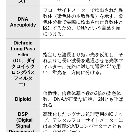
ス）
フローサイトメーターで検出された異
数体（染色体の本数異常）を示す。染
DNA
色体分析で実際に検出された異数体と
Aneuploidy
区別するため、 DNAという言葉を頭
につける。
Dichroic
Long Pass
Filter
指定した波長より短い光を反射し、そ
（DL、ダイ
れよりも長い波長を透過させる光学フ
クロイック
ィルター。光路に対して通常45°で用
ロングパス
い、蛍光を二方向に分ける。
フィルタ
ー）
倍数性。倍数体基本数の2倍の染色体
Diploid
数。 DNAが正常な細胞。 2Nとも呼ば
れる。
DSP
高速化したシグナル処理専用のICチッ
（Digital
プ。デジタルフローサイトメーターに
Signal
は高分解能のA/Dコンバーターととも
Processor）
に、必須のパーツ。