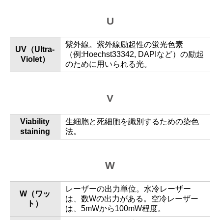
U
紫外線。紫外線励起性の蛍光色素
UV（Ultra-
（例:Hoechst33342, DAPIなど）の励起
Violet）
のために用いられる光。
V
Viability
生細胞と死細胞を識別するための染色
staining
法。
W
レーザーの出力単位。水冷レーザー
W（ワッ
は、数Wの出力がある。空冷レーザー
ト）
は、5mWから100mW程度。