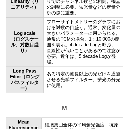
Linearity（リ
りでのチャンネル数との相関。機器
ニアリティ）
の調整に必要。蛍光量などの定量分
析の際に重要。
フローサイトメトリーのグラフにお
ける対数の目盛り。通常、変化量の
Log scale
大きいパラメーターに用いられる。
（ログスケー
通常のFCMの場合、1：10,000の範
ル、対数目盛
囲を表示。4 decade Logと呼ぶ。
り）
直線性が低いことがあるので注意が
必要。近年は、5 decade Logが登
場。
Long Pass
ある特定の波長以上の光だけを通過
Filter（ロング
させる光学フィルター。蛍光の分光
パスフィルタ
に使用。
ー）
M
Mean
細胞集団全体の平均蛍光強度。抗原
Fluorescence