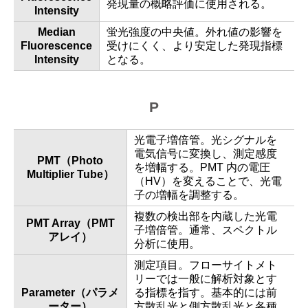
発現量の概略評価に使用される。
Intensity
Median
蛍光強度の中央値。外れ値の影響を
Fluorescence
受けにくく、より安定した発現指標
Intensity
となる。
P
光電子増倍管。光シグナルを
電気信号に変換し、測定感度
PMT（Photo
を増幅する。PMT 内の電圧
Multiplier Tube）
（HV）を変えることで、光電
子の増幅を調整する。
複数の検出部を内蔵した光電
PMT Array（PMT
子増倍管。通常、スペクトル
アレイ）
分析に使用。
測定項目。フローサイトメト
リーでは一般に解析対象とす
Parameter（パラメ
る指標を指す。基本的には前
ーター）
方散乱光と側方散乱光と各種