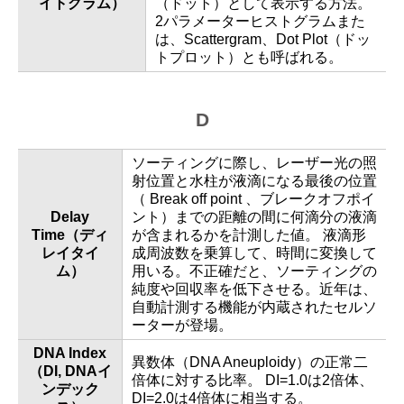
イトグラム）
（ドット）として表示する方法。
2パラメーターヒストグラムまた
は、Scattergram、Dot Plot（ドッ
トプロット）とも呼ばれる。
D
ソーティングに際し、レーザー光の照
射位置と水柱が液滴になる最後の位置
（ Break off point 、ブレークオフポイ
Delay
ント）までの距離の間に何滴分の液滴
Time（ディ
が含まれるかを計測した値。 液滴形
レイタイ
成周波数を乗算して、時間に変換して
ム）
用いる。不正確だと、ソーティングの
純度や回収率を低下させる。近年は、
自動計測する機能が内蔵されたセルソ
ーターが登場。
DNA Index
異数体（DNA Aneuploidy）の正常二
（DI, DNAイ
倍体に対する比率。 DI=1.0は2倍体、
ンデック
DI=2.0は4倍体に相当する。