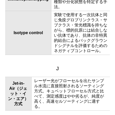
種類や分化状態を特定する手
法。
実験で使用する一次抗体と同
じ免疫グロブリンクラス・サ
ブクラス・蛍光標識を持ちな
がら、標的抗原には結合しな
Isotype control
い抗体であり、抗体の非特異
的結合によるバックグラウン
ドシグナルを評価するための
ネガティブコントロール。
J
レーザー光がフローセルを出たサンプ
Jet-in-
ル水流に直接照射されるソーティング
Air（ジェ
方式。キュベットフローセル方式と比
ット・イ
べて、測定感度はやや劣るが、純度が
ン・エア）
高く、高速セルソーティングに適す
方式
る。