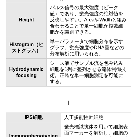
パルス信号の最大強度（ピーク
値）であり、蛍光強度の絶対値を
Height
反映しやすい。AreaやWidthと組み
合わせることで単一細胞か複数細
胞かを識別できる。
単一パラメータで細胞分布を示す
Histogram（ヒ
グラフ。蛍光強度やDNA量などの
ストグラム）
分布解析に用いられる。
シース液でサンプル流を包み込み
Hydrodynamic
細胞を1列に整列させる流体制御技
focusing
術。正確な単一細胞測定を可能に
する。
I
iPS細胞
人工多能性幹細胞
蛍光標識抗体を用いて細胞表
面マーカーを解析し、細胞の
Immunophenotyping