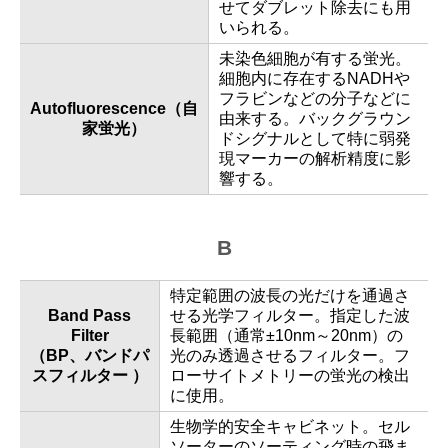
せてダブレット除去にも用
いられる。
未染色細胞が有する蛍光。
細胞内に存在するNADHや
フラビンなどの分子などに
Autofluorescence（自
由来する。バックグラウン
家蛍光）
ドシグナルとして特に弱発
現マーカーの解析精度に影
響する。
B
特定範囲の波長の光だけを通過さ
Band Pass
せる光学フィルター。指定した波
Filter
長範囲（通常±10nm～20nm）の
（BP、バンドパ
光のみ透過させるフィルター。フ
スフィルター ）
ローサイトメトリーの蛍光の検出
に使用。
生物学的安全キャビネット。セル
ソーターのソーティング時の飛ま