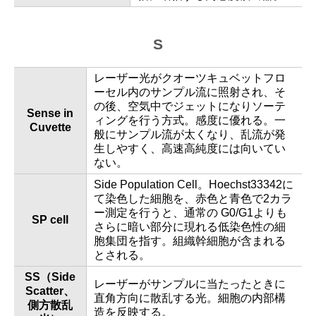
S
レーザー光がクオーツキュベットフロ
ーセル内のサンプル流に照射され、そ
の後、空気中でジェットになりソーテ
Sense in
ィングを行う方式。感度に優れる。一
Cuvette
般にサンプル流が太くなり、乱流が発
生しやすく、高速高純度には向いてい
ない。
Side Population Cell。Hoechst33342に
て染色した細胞を、赤色と青色で2カラ
ー測定を行うと、通常の G0/G1よりも
SP cell
さらに暗い部分に現れる低染色性の細
胞集団を指す。組織幹細胞が含まれる
とされる。
SS（Side
レーザーがサンプルに当たったときに
Scatter、
直角方向に散乱する光。細胞の内部構
側方散乱
造を反映する。