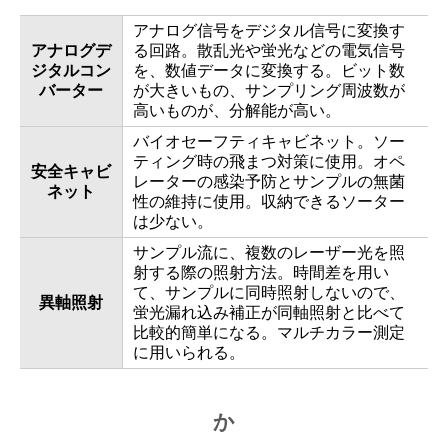
アナログ信号をデジタル信号に変換す
アナログデ
る回路。散乱光や蛍光などの電気信号
ジタルコン
を、数値データに変換する。ビット数
バーター
が大きいもの、サンプリング周波数が
高いものが、分解能が高い。
バイオセーフティキャビネット。ソー
ティング時の飛まつ対策に使用。オペ
安全キャビ
レーターの感染予防とサンプルの無菌
ネット
性の維持に使用。収納できるソーター
は少ない。
サンプル流に、複数のレーザー光を照
射する際の照射方法。時間差を用い
て、サンプルに同時照射しないので、
異軸照射
蛍光漏れ込み補正が同軸照射と比べて
比較的簡単になる。マルチカラー測定
に用いられる。
か