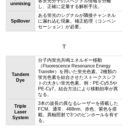
各蛍光分子のスペクトル情報を分離
unmixing
し、正確に定量する解析手法。
ある蛍光のシグナルが隣接チャンネル
Spillover
に漏れ込む現象。補正処理（コンペン
セーション）が必要。
T
分子内蛍光共鳴エネルギー移動
（Fluorescence Resonance Energy
Transfer）を用いた蛍光色素。2種類の
Tandem
蛍光色素を結合させたストークスシフ
Dye
トの大きい蛍光色素。例：PE-Cy5.5や
PE-Cy7。結合方法により移動効率が異
なる。
3本の波長の異なるレーザーを搭載した
Triple
FCM。通常、488nm、赤色、紫色を搭
Laser
載。異軸照射で3つのピンホールを有す
System
る。