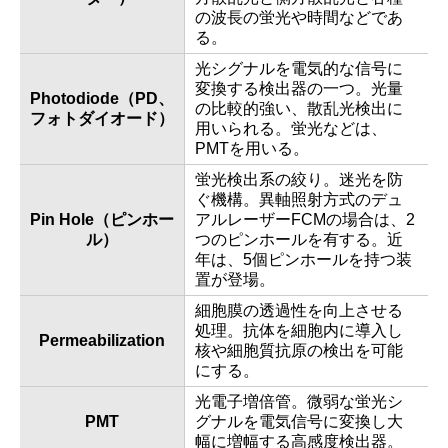
の波長の蛍光や時間などであ
る。
光シグナルを電気的な信号に
変換する検出器の一つ。光量
Photodiode（PD、
の比較的強い、散乱光検出に
フォトダイオード）
用いられる。蛍光などは、
PMTを用いる。
蛍光検出系の絞り。迷光を防
ぐ機構。異軸照射方式のデュ
Pin Hole（ピンホー
アルレーザーFCMの場合は、2
ル）
つのピンホールを有する。近
年は、5個ピンホールを持つ装
置が登場。
細胞膜の透過性を向上させる
処理。抗体を細胞内に導入し
Permeabilization
核や細胞質抗原の検出を可能
にする。
光電子増倍管。微弱な蛍光シ
PMT
グナルを電気信号に変換し大
幅に増幅する高感度検出器。