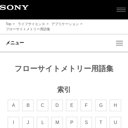
Top
ライフサイエンス
アプリケーション
フローサイトメトリー用語集
メニュー
フローサイトメトリー用語集
索引
A
B
C
D
E
F
G
H
I
J
L
M
P
S
T
U