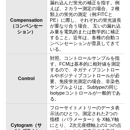
漏れ込んだ蛍光の補正を指す。例
えば、２カラー測定の場合、２種
類上の蛍光の測定（例:FITCと
Compensation
PE）に際し、それぞれの蛍光波長
（コンペンセー
が重なり合う場合、 互いの漏れ込
ション）
み量を電気的または数学的に補正
すること。近年は、各種の自動コ
ンペンセーションが普及してきて
いる。
対照。コントロールサンプルを指
す。FCMは基本的に相対値を測定
するので、ネガティブコントロー
ルやポジティブコントロールが必
Control
要。免疫蛍光測定の場合、非染色
サンプルよりは、Subtypeの同じ
Isotypeコントロールが一般的であ
る。
フローサイトメトリーのデータ表
示法のひとつ。測定された2つの
指標（パラメーター）を X軸,Y軸
Cytogram（サ
にとり、 2次元座標軸上の1つの点