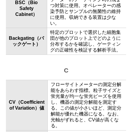
BSC（Bio
つ対策に使用。オペレーターの感
Safety
染予防とサンプルの無菌性の維持
Cabinet）
に使用。収納できる装置は少な
い。
特定のプロットで選択した細胞集
Backgating（バ
団が他のプロット上でどのように
ックゲート）
分布するかを確認し、ゲーティン
グの正確性を検証する解析手法。
C
フローサイトメーターの測定分解
能をあらわす指標。粒子サイズと
蛍光量が均一な蛍光ビーズを使用
CV（Coefficient
し、機器の測定分解能を測定す
of Variation）値
る。この値が小さいほど、測定分
解能が優れた機器になる。なお、
光軸がずれると、CV値が高くな
る。