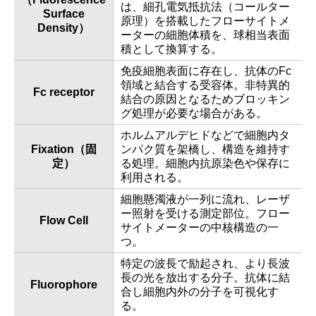
は、細孔電気抵抗法（コールター
Surface
原理）を搭載したフローサイトメ
Density）
ーターの細胞体積を、球相当表面
積として換算する。
免疫細胞表面に存在し、抗体のFc
領域と結合する受容体。非特異的
Fc receptor
結合の原因となるためブロッキン
グ処理が必要な場合がある。
ホルムアルデヒドなどで細胞内タ
Fixation（固
ンパク質を架橋し、構造を維持す
定）
る処理。細胞内抗原染色や保存に
利用される。
細胞懸濁液が一列に流れ、レーザ
ー照射を受ける測定部位。フロー
Flow Cell
サイトメーターの中核構造の一
つ。
特定の波長で励起され、より長波
長の光を放出する分子。抗体に結
Fluorophore
合し細胞内外の分子を可視化す
る。