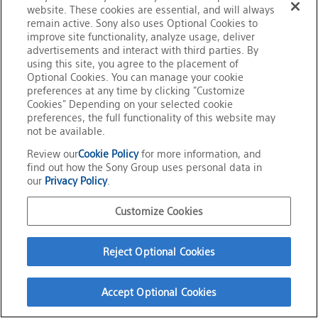
目的の細胞集団を解析するた
website. These cookies are essential, and will always
ゲーティング
め、ある指標（例:大きさ）に
remain active. Sony also uses Optional Cookies to
（Gating）
improve site functionality, analyze usage, deliver
ついて数学的な制限を設定す
advertisements and interact with third parties. By
ること。
using this site, you agree to the placement of
水流（フロー）の中心に光
Optional Cookies. You can manage your cookie
（レーザー光）が照射される
preferences at any time by clicking "Customize
ように、レンズまたはミラ
Cookies" Depending on your selected cookie
ー、フローセルを動かし、CV
preferences, the full functionality of this website may
光軸調整
値の小さい位置を探す操作。
not be available.
通常、機器立ち上げ時に行
Review our
Cookie Policy
for more information, and
う。光軸が固定された機器で
find out how the Sony Group uses personal data in
は、確認操作のみを行う。
our
Privacy Policy
.
抗体とは、抗原と特異的に反
応する免疫グロブリン
Customize Cookies
(Immunoglobulin=Ig)の総称
抗体
で、2本の重鎖と2本の軽鎖が
組み合わさって、Y字型をして
Reject Optional Cookies
いるタンパクである。
Wallace H. Coulterが発明し
Accept Optional Cookies
た、細孔電気抵抗法による自
コールター原理
動微粒子数計測法。細胞体積