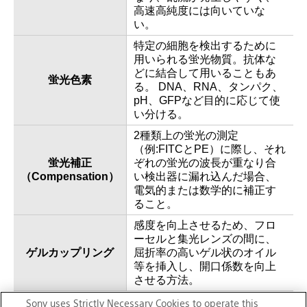
高速高純度には向いていな
い。
特定の細胞を検出するために
用いられる蛍光物質。抗体な
どに結合して用いることもあ
蛍光色素
る。 DNA、RNA、タンパク、
pH、GFPなど目的に応じて使
い分ける。
2種類上の蛍光の測定
（例:FITCとPE）に際し、それ
蛍光補正
ぞれの蛍光の波長が重なり合
（Compensation）
い検出器に漏れ込んだ場合、
電気的または数学的に補正す
ること。
感度を向上させるため、フロ
ーセルと集光レンズの間に、
ゲルカップリング
屈折率の高いゲル状のオイル
等を挿入し、開口係数を向上
させる方法。
測定したサンプル全体の内、
Sony uses Strictly Necessary Cookies to operate this