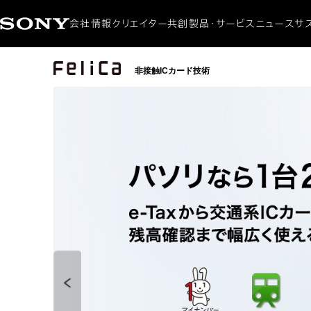
会社情報
クリエイター共創
製品・サービス
ニュース
サ
会社概要
ニュースリリース
サステナ
CEOメッセージ
製品・サービス
環境
非接触ICカード技術
ミッション / ビジョン
アクセシ
ダイバ
社会貢