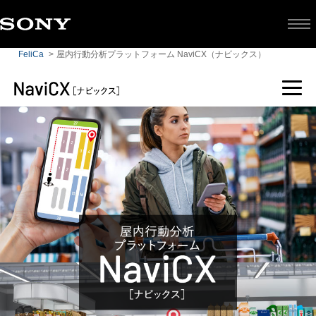
FeliCa
屋内行動分析プラットフォーム NaviCX（ナビックス）
サービス概要
NaviCXの技術
5つの特長
導入事例
活用例