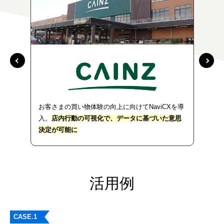
お客さまの買い物体験の向上に向けてNaviCXを導
お
入。
店内行動の可視化で、データに基づいた意思
「
決定が可能に
体
活用例
CASE.1