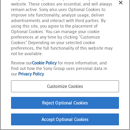
website. These cookies are essential, and will always
remain active. Sony also uses Optional Cookies to
株式会社unerry
improve site functionality, analyze usage, deliver
advertisements and interact with third parties. By
using this site, you agree to the placement of
〒105-6923 東京都港区虎ノ門4丁目1-1
Optional Cookies. You can manage your cookie
神谷町トラストタワー 23F
preferences at any time by clicking "Customize
Cookies" Depending on your selected cookie
メールでのお問い合わせ
preferences, the full functionality of this website may
information@unerry.co.jp
not be available.
Review our
Cookie Policy
for more information, and
ホームページ
find out how the Sony Group uses personal data in
our
Privacy Policy
.
お問い合わせフォーム
Customize Cookies
Reject Optional Cookies
Accept Optional Cookies