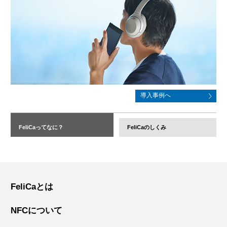
導入事例へ
FeliCaってなに？
FeliCaのしくみ
FeliCaとは
NFCについて