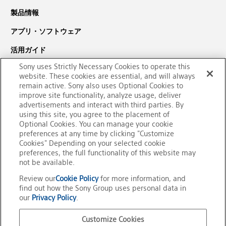
製品情報
アプリ・ソフトウェア
活用ガイド
Sony uses Strictly Necessary Cookies to operate this
サポート・ダウンロード
website. These cookies are essential, and will always
PaSoRi（パソリ）についての
remain active. Sony also uses Optional Cookies to
improve site functionality, analyze usage, deliver
お問い合わせ
advertisements and interact with third parties. By
using this site, you agree to the placement of
Optional Cookies. You can manage your cookie
preferences at any time by clicking "Customize
Cookies" Depending on your selected cookie
preferences, the full functionality of this website may
not be available.
Review our
Cookie Policy
for more information, and
find out how the Sony Group uses personal data in
our
Privacy Policy
.
Customize Cookies