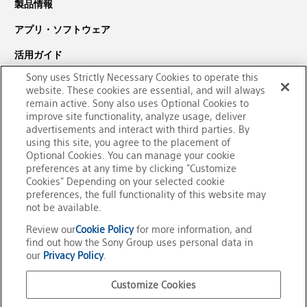
製品情報
アプリ・ソフトウェア
活用ガイド
Sony uses Strictly Necessary Cookies to operate this
サポート・ダウンロード
website. These cookies are essential, and will always
PaSoRi（パソリ）についての
remain active. Sony also uses Optional Cookies to
improve site functionality, analyze usage, deliver
お問い合わせ
advertisements and interact with third parties. By
using this site, you agree to the placement of
Optional Cookies. You can manage your cookie
preferences at any time by clicking "Customize
Cookies" Depending on your selected cookie
preferences, the full functionality of this website may
not be available.
Review our
Cookie Policy
for more information, and
find out how the Sony Group uses personal data in
our
Privacy Policy
.
Customize Cookies