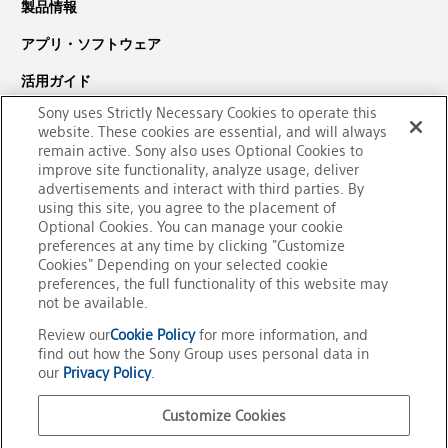
製品情報
アプリ・ソフトウェア
活用ガイド
Sony uses Strictly Necessary Cookies to operate this
サポート・ダウンロード
website. These cookies are essential, and will always
PaSoRi（パソリ）についての
remain active. Sony also uses Optional Cookies to
improve site functionality, analyze usage, deliver
お問い合わせ
advertisements and interact with third parties. By
using this site, you agree to the placement of
Optional Cookies. You can manage your cookie
preferences at any time by clicking "Customize
Cookies" Depending on your selected cookie
preferences, the full functionality of this website may
not be available.
Review our
Cookie Policy
for more information, and
find out how the Sony Group uses personal data in
our
Privacy Policy
.
Customize Cookies