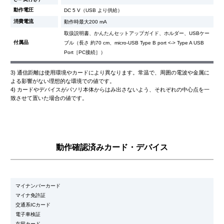
動作電圧
DC 5 V（USB より供給）
消費電流
動作時最大200 mA
取扱説明書、かんたんセットアップガイド、ホルダー、USBケー
付属品
ブル（長さ 約70 cm、micro-USB Type B port <-> Type A USB
Port［PC接続］）
3) 通信距離は使用環境やカードにより異なります。常温で、周囲の電波や金属に
よる影響がない理想的な環境での値です。
4) カードやデバイスがパソリ本体からはみ出さないよう、それぞれの中心点を一
致させて置いた場合の値です。
動作確認済みカード・デバイス
マイナンバーカード
マイナ免許証
交通系ICカード
電子車検証
在留カード