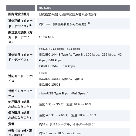
RC-S300
国内電波法区分
型式指定を受けた誘導式読み書き通信設備
通信距離（対カー
4)
約20 mm（機器外装面からの距離）
3)
ド・デバイス）
搬送波周波数（対
カード・デバイ
13.56 MHz
ス）
FeliCa：212 kbps、424 kbps
ISO/IEC 14443 Type A / Type B：106 kbps、212 kbps、424
通信速度（対カー
ド・デバイス）
kbps、848 kbps
ISO/IEC 15693：26 kbps
FeliCa
対応カード・デバ
ISO/IEC 14443 Type A / Type B
イス
ISO/IEC 15693
外部インターフェ
micro-USB Type B port (Full Speed)
ース
使用環境（結露、
温度 5 ℃ 〜 35 ℃、湿度 10％ 〜 90％
氷結のなきこと）
保存環境（結露、
温度 -20 ℃ 〜＋60 ℃、湿度 10％ 〜 80％
氷結のなきこと）
質量
約33 g（USBケーブル、ホルダーを除く）
外形寸法（幅× 高
約59.5 mm x 10.5 mm x 95 mm
さ× 奥行き）