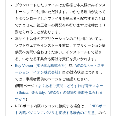
ダウンロードしたファイルはお客様ご本人様のみインス
トールしてご利用いただけます。いかなる理由があって
もダウンロードしたファイルを第三者へ配布することは
できません。第三者への再配布を行いますと法律により
罰せられることがあります。
本サイト以外のアプリケーションのご利用については、
ソフトウェアをインストール前に、アプリケーション提
供元へお問い合わせください。インストールして起き
る、いかなる不具合も弊社は責任を負いかねます。
Edy Viewer［楽天Edy株式会社］
、
WAONネットステ
ーション［イオン株式会社］
の対応状況につきまし
ては、事業者提供のページをご確認ください。
(関連ページ：
よくあるご質問 - どうすれば電子マネー
（Suica、楽天Edy、WAON）の残額や履歴を見られま
すか？
)
NFCポート内蔵パソコンに接続する場合は、「
NFCポー
ト内蔵パソコンにパソリを接続する場合のご注意
」のペ