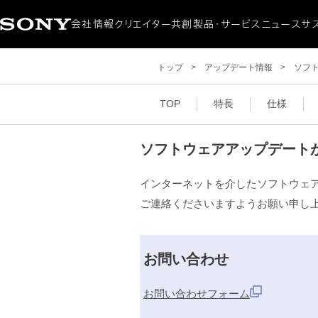
会社情報
クリエイター共創
製品・サービス
ニュース
サ
会社概要
ニュースリリース
サステナ
CEOメッセージ
製品・サービス
環境
トップ
>
アップデート情報
>
ソフト
ミッション / ビジョン
アクセシ
ダイバ
社会貢
TOP
特長
仕様
ソフトウェアアップデート
インターネットを介したソフトウェ
ご連絡くださいますようお願い申し
お問い合わせ
お問い合わせフォーム