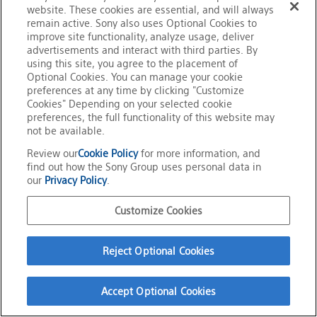
アが、合計1,865時間にわたり授業を実施し、地方の学生および教
website. These cookies are essential, and will always
職員6,861名に直接的な学習機会を提供しました。さらに、本プロ
remain active. Sony also uses Optional Cookies to
improve site functionality, analyze usage, deliver
ジェクトの取り組みは、200万人以上の大学生にまで影響を及ぼ
advertisements and interact with third parties. By
しました。
using this site, you agree to the placement of
Optional Cookies. You can manage your cookie
preferences at any time by clicking "Customize
Cookies" Depending on your selected cookie
preferences, the full functionality of this website may
not be available.
Review our
Cookie Policy
for more information, and
find out how the Sony Group uses personal data in
our
Privacy Policy
.
Customize Cookies
Reject Optional Cookies
Accept Optional Cookies