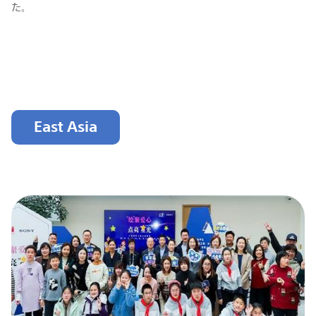
た。
East Asia