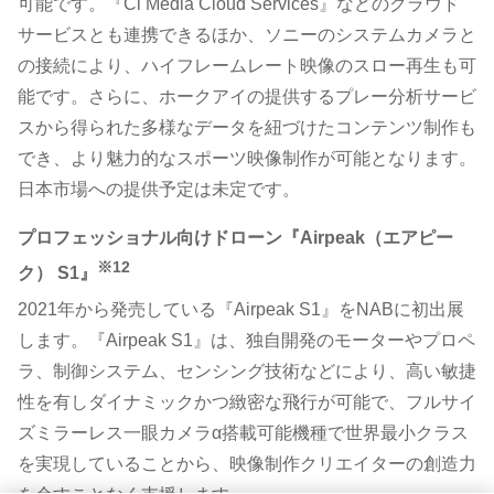
可能です。『Ci Media Cloud Services』などのクラウド
サービスとも連携できるほか、ソニーのシステムカメラと
の接続により、ハイフレームレート映像のスロー再生も可
能です。さらに、ホークアイの提供するプレー分析サービ
スから得られた多様なデータを紐づけたコンテンツ制作も
でき、より魅力的なスポーツ映像制作が可能となります。
日本市場への提供予定は未定です。
プロフェッショナル向けドローン『Airpeak（エアピー
※12
ク） S1』
2021年から発売している『Airpeak S1』をNABに初出展
します。『Airpeak S1』は、独自開発のモーターやプロペ
ラ、制御システム、センシング技術などにより、高い敏捷
性を有しダイナミックかつ緻密な飛行が可能で、フルサイ
ズミラーレス一眼カメラα搭載可能機種で世界最小クラス
を実現していることから、映像制作クリエイターの創造力