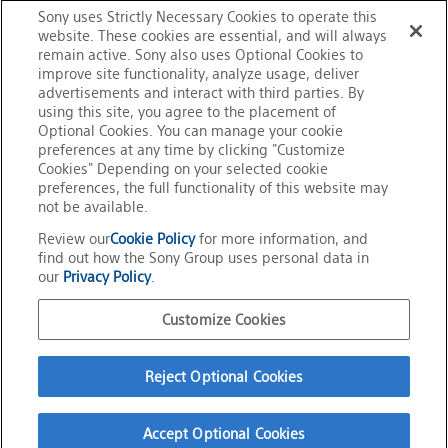
を余すことなく支援します。
Sony uses Strictly Necessary Cookies to operate this
会期中は、ブース内に設けられたステージで、『Airpeak
website. These cookies are essential, and will always
remain active. Sony also uses Optional Cookies to
S1』に関するプレゼンテーションも行う予定です。
improve site functionality, analyze usage, deliver
advertisements and interact with third parties. By
※12：
詳細は
こちら
のお知らせをご覧ください。
using this site, you agree to the placement of
「プロフェッショナル向けドローン『Airpeak S1』の受注
Optional Cookies. You can manage your cookie
を開始」
preferences at any time by clicking "Customize
Cookies" Depending on your selected cookie
※
記載されている会社および商品名は、各社の商標または登録商
preferences, the full functionality of this website may
not be available.
標です。
Review our
Cookie Policy
for more information, and
find out how the Sony Group uses personal data in
our
Privacy Policy
.
Customize Cookies
トップ
国際放送機器展「NAB Show 2022」に出展
Reject Optional Cookies
公式SNSアカウント
ご利用条件
プライバシーポリシー
Accept Optional Cookies
このサイトについて