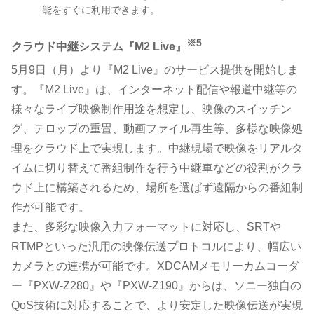
能をすぐに利用できます。
※5
クラウド中継システム『M2 Live』
5月9日（月）より『M2 Live』のサービス提供を開始しま
す。『M2 Live』は、インターネット配信や報道中継等の
様々なライブ映像制作用途を想定し、映像のスイッチン
グ、テロップの重畳、動画ファイル再生等、多様な映像処
理をクラウド上で実現します。中継現場で映像をリアルタ
イムに切り替えて番組制作を行う中継車などの役割がクラ
ウド上に構築されるため、場所を選ばず遠隔からの番組制
作が可能です。
また、多彩な映像入力フォーマットに対応し、SRTや
RTMPといった汎用の映像伝送プロトコルにより、幅広い
カメラとの連携が可能です。XDCAMメモリーカムコーダ
ー『PXW-Z280』や『PXW-Z190』からは、ソニー独自の
QoS技術に対応することで、より安定した映像伝送が実現