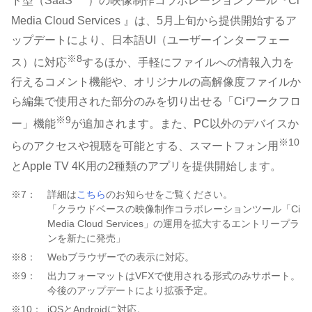
ド型（SaaS
）の映像制作コラボレーションツール『Ci
Media Cloud Services 』は、5月上旬から提供開始するア
ップデートにより、日本語UI（ユーザーインターフェー
※8
ス）に対応
するほか、手軽にファイルへの情報入力を
行えるコメント機能や、オリジナルの高解像度ファイルか
ら編集で使用された部分のみを切り出せる「Ciワークフロ
※9
ー」機能
が追加されます。また、PC以外のデバイスか
※10
らのアクセスや視聴を可能とする、スマートフォン用
とApple TV 4K用の2種類のアプリを提供開始します。
※7：
詳細は
こちら
のお知らせをご覧ください。
「クラウドベースの映像制作コラボレーションツール「Ci
Media Cloud Services」の運用を拡大するエントリープラ
ンを新たに発売」
※8：
Webブラウザーでの表示に対応。
※9：
出力フォーマットはVFXで使用される形式のみサポート。
今後のアップデートにより拡張予定。
※10：
iOSとAndroidに対応。