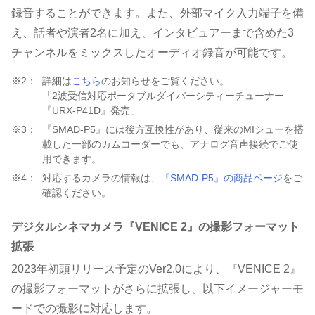
録音することができます。また、外部マイク入力端子を備
え、話者や演者2名に加え、インタビュアーまで含めた3
チャンネルをミックスしたオーディオ録音が可能です。
※2：
詳細は
こちら
のお知らせをご覧ください。
「2波受信対応ポータブルダイバーシティーチューナー
『URX-P41D』発売」
※3：
『SMAD-P5』には後方互換性があり、従来のMIシューを搭
載した一部のカムコーダーでも、アナログ音声接続でご使
用できます。
※4：
対応するカメラの情報は、
『SMAD-P5』の商品ページ
をご
確認ください。
デジタルシネマカメラ『VENICE 2』の撮影フォーマット
拡張
2023年初頭リリース予定のVer2.0により、『VENICE 2』
の撮影フォーマットがさらに拡張し、以下イメージャーモ
ードでの撮影に対応します。