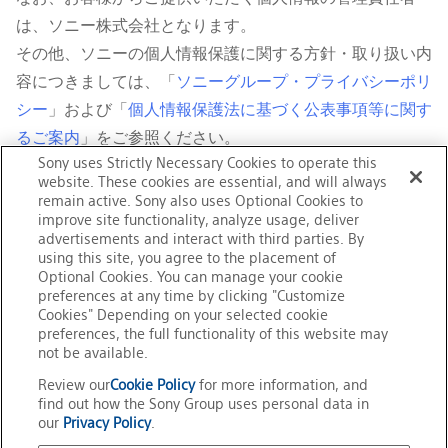
は、ソニー株式会社となります。
その他、ソニーの個人情報保護に関する方針・取り扱い内
容につきましては、「
ソニーグループ・プライバシーポリ
シー
」および「
個人情報保護法に基づく公表事項等に関す
るご案内
」をご参照ください。
Sony uses Strictly Necessary Cookies to operate this
※
このたびご提供いただくお客様の個人情報について、照会、修
website. These cookies are essential, and will always
正、消去、または利用停止を希望される場合は、上記窓口にご
remain active. Sony also uses Optional Cookies to
improve site functionality, analyze usage, deliver
連絡ください（消去および利用停止をされた場合は、利用目的
advertisements and interact with third parties. By
に基づく対応〔本件のお問い合わせ・上記に記載したお客様へ
using this site, you agree to the placement of
の対応、およびアフターサービス〕ができない場合がございま
Optional Cookies. You can manage your cookie
す）。
preferences at any time by clicking "Customize
※
14さいまでのおきゃくさまは、ほごしゃのかたといっしょに、
Cookies" Depending on your selected cookie
おといあわせください。
preferences, the full functionality of this website may
not be available.
Review our
Cookie Policy
for more information, and
find out how the Sony Group uses personal data in
our
Privacy Policy
.