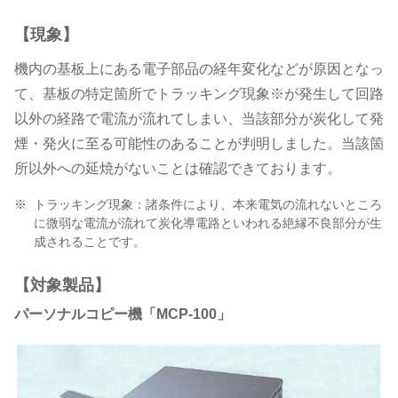
100」
【現象】
に
機内の基板上にある電子部品の経年変化などが原因となっ
て、基板の特定箇所でトラッキング現象※が発生して回路
つ
以外の経路で電流が流れてしまい、当該部分が炭化して発
煙・発火に至る可能性のあることが判明しました。当該箇
い
所以外への延焼がないことは確認できております。
※
トラッキング現象：諸条件により、本来電気の流れないところ
て
に微弱な電流が流れて炭化導電路といわれる絶縁不良部分が生
成されることです。
の
【対象製品】
パーソナルコピー機「MCP-100」
お
知