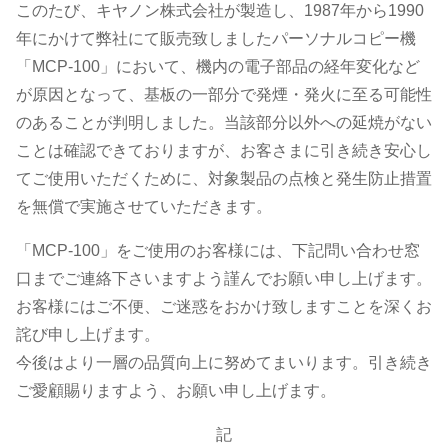
ソ
このたび、キヤノン株式会社が製造し、1987年から1990
年にかけて弊社にて販売致しましたパーソナルコピー機
ナ
「MCP-100」において、機内の電子部品の経年変化など
が原因となって、基板の一部分で発煙・発火に至る可能性
ル
のあることが判明しました。当該部分以外への延焼がない
ことは確認できておりますが、お客さまに引き続き安心し
コ
てご使用いただくために、対象製品の点検と発生防止措置
を無償で実施させていただきます。
ピ
「MCP-100」をご使用のお客様には、下記問い合わせ窓
口までご連絡下さいますよう謹んでお願い申し上げます。
ー
お客様にはご不便、ご迷惑をおかけ致しますことを深くお
詫び申し上げます。
機
今後はより一層の品質向上に努めてまいります。引き続き
ご愛顧賜りますよう、お願い申し上げます。
「MCP-
記