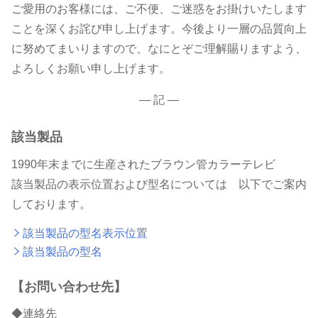
知
ご愛用のお客様には、ご不便、ご迷惑をお掛けいたします
ことを深くお詫び申し上げます。今後より一層の品質向上
ら
に努めてまいりますので、なにとぞご理解賜りますよう、
よろしくお願い申し上げます。
せ
— 記 —
と
該当製品
お
1990年末までに生産されたブラウン管カラーテレビ
該当製品の表示位置および型名については 以下でご案内
願
しております。
該当製品の型名表示位置
い
該当製品の型名
【お問い合わせ先】
◆連絡先