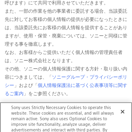
呼びます）にて共同で利用させていただきます。
また、一部の作業を他の事業者に委託する場合、当該委託
先に対してお客様の個人情報の提供が必要になったときに
は、当該委託先にお客様の個人情報を提供することがあり
ますが、使用・保管・廃棄については、ソニーと同様に管
理する事を徹底します。
なお、お客様からご提供いただく個人情報の管理責任者
は、ソニー株式会社となります。
その他、ソニーの個人情報保護に関する方針・取り扱い内
容につきましては、「
ソニーグループ・プライバシーポリ
シー
」および「
個人情報保護法に基づく公表事項等に関す
るご案内
」をご参照ください。
※
このたびご提供いただくお客様の個人情報について、照会、修
Sony uses Strictly Necessary Cookies to operate this
正、消去、または利用停止を希望される場合は、上記窓口にご
website. These cookies are essential, and will always
連絡ください（消去および利用停止をされた場合は、利用目的
remain active. Sony also uses Optional Cookies to
improve site functionality, analyze usage, deliver
に基づく対応〔本件のお問い合わせ・上記に記載したお客様へ
advertisements and interact with third parties. By
の対応、およびアフターサービス〕ができない場合がございま