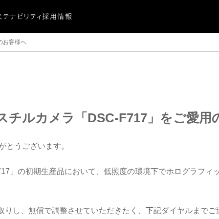
ステナビリティ
採用情報
ビリティ
用のお客様へ
に関する重要なお知らせ
ビリティ
ーシティ
献
スチルカメラ「DSC-F717」をご愛用
がとうございます。
-F717」の初期生産品において、低照度の環境下でホログラフ
お引取りし、無償で調整させていただきたく、下記ダイヤルまで