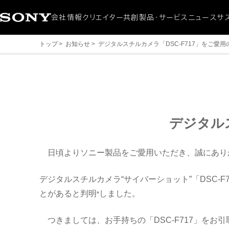
会社情報
クリエイター共創
製品・サービス
ニュース
サ
会社概要
ニュースリリース
サステナ
トップ
お知らせ
デジタルスチルカメラ「DSC-F717」をご愛
CEOメッセージ
製品・サービス
環境
ミッション / ビジョン
アクセシ
ダイバ
社会貢
デ
ジ
デジタル
タ
日頃よりソニー製品をご愛用いただき、誠にあり
ル
デジタルスチルカメラ“サイバーショット”「DSC
とがあると判明
しました。
*
ス
つきましては、お手持ちの「DSC-F717」を