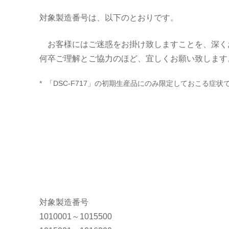
チ
対象製造番号は、以下のとおりです。
ル
お客様にはご迷惑をお掛け致しますことを、深く
何卒ご理解とご協力のほど、宜しくお願い致します
カ
*
「DSC-F717」の初期生産品にのみ限定しておこる症
メ
ラ
「DSC-
F717」
対象製造番号
を
1010001～1015500