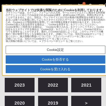
0
当社ウェブサイトでは快適な閲覧のためにCookieを利用しております。
プライバシー設定、ログイン、フォームへの入力等、サービスのリクエストに相当する利用者
Sony Imaging Gallery
のアクションに応じてのみ設定されるCookieは通常、必須Cookieと呼ばれ、利用を停止する
ことができません。また、当社は、ウェブサイトにおけるお客様の利用状況を分析するため、
あるいは個々のお客様に対してよりカスタマイズされたサービス・広告を提供する等の目的の
ため、Cookieおよび類似技術を使用して一定の情報を収集する場合があります。それらの
ソニーイメージングギャラリー 銀座
Cookieの受け入れを拒否する場合は、「Cookieを拒否する」をクリックしてください。
Cookie使用にご同意頂ける場合は、「Cookieを受け入れる」をクリックして下さい。Cookie
設定をカスタマイズする場合は「Cookie設定」をクリックしてください。Cookieの設定をい
つでも管理することができます。選択したCookieの設定によっては、このウェブサイトの機
コンテンツメニュー
能の一部が使用できなくなる場合があります。 詳細については、当社のCookieポリシーをご
覧ください。個人情報の取扱いについては、プライバシーポリシーをご覧ください。
詳細については、当社の
Cookieポリシー
をご覧ください。
個人情報の取扱いについては、
プライバシーポリシー
をご覧ください。
これまでの作品展
Cookie設定
Cookieを拒否する
2026
2025
2024
Cookieを受け入れる
2023
2022
2021
2020
2019
＞