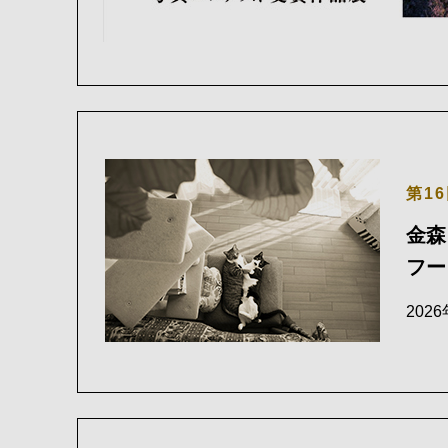
第1
金森
フー
202