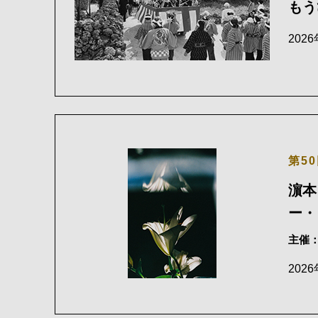
もう
202
第5
濵本
ー・
主催
202