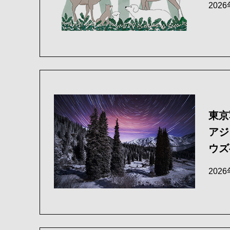
202
東京
アジ
ウズ
202