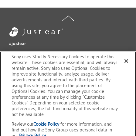
#justear
share for SNS
Sony uses Strictly Necessary Cookies to operate this
website. These cookies are essential, and will always
Tweet
remain active. Sony also uses Optional Cookies to
improve site functionality, analyze usage, deliver
advertisements and interact with third parties. By
using this site, you agree to the placement of
Sony's Professional Audio
Optional Cookies. You can manage your cookie
preferences at any time by clicking "Customize
Cookies" Depending on your selected cookie
preferences, the full functionality of this website may
not be available.
Review our
Cookie Policy
for more information, and
find out how the Sony Group uses personal data in
our
Privacy Policy
.