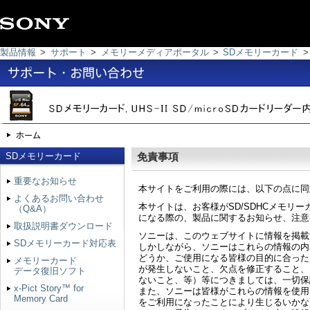
製品情報
>
サポート
>
メモリーメディアポータル
>
SDメモリーカード
>
SDメモリーカード
免責事項
重要なお知らせ
本サイトをご利用の際には、以下の点に同
よくあるお問い合わせ
本サイトは、お客様がSD/SDHCメモリーカ
（Q&A）
になる際の、製品に関するお知らせ、注意
取扱説明書ダウンロード
ソニーは、このウェブサイトに情報を掲載
SDメモリーカード対応表
しかしながら、ソニーはこれらの情報の内
どうか、ご使用になる皆様の目的に合った
メモリーカード
が発生しないこと、欠点を修正すること、
データ復旧ソフト
ないこと、等）等につきましては、一切保
x-Pict Story™ for
また、ソニーは皆様がこれらの情報を使用
Memory Card
をご利用になったことにより生じるいかな