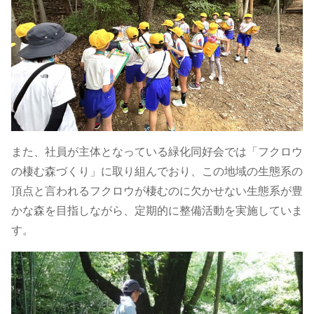
に
認
定
さ
また、社員が主体となっている緑化同好会では「フクロウ
れ
の棲む森づくり」に取り組んでおり、この地域の生態系の
ま
頂点と言われるフクロウが棲むのに欠かせない生態系が豊
かな森を目指しながら、定期的に整備活動を実施していま
し
す。
た