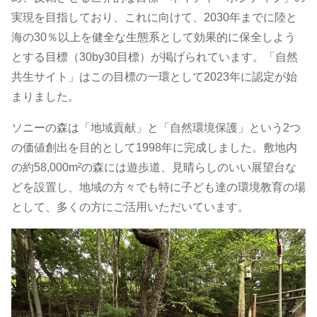
度
実現を目指しており、これに向けて、2030年までに陸と
前
海の30％以上を健全な生態系として効果的に保全しよう
とする目標（30by30目標）が掲げられています。「自然
期
共生サイト」はこの目標の一環として2023年に認定が始
まりました。
「自
ソニーの森は「地域貢献」と「自然環境保護」という2つ
然
の価値創出を目的として1998年に完成しました。敷地内
の約58,000m²の森には遊歩道、見晴らしのいい展望台な
共
どを設置し、地域の方々でも特に子ども達の環境教育の場
生
として、多くの方にご活用いただいています。
サ
イ
ト」