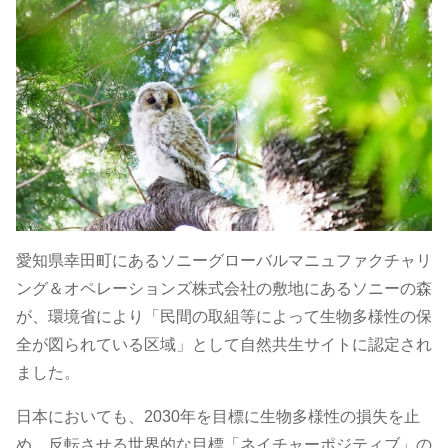
が
環
境
省
の
令
愛知県幸田町にあるソニーグローバルマニュファクチャリ
ング＆オペレーションズ株式会社の敷地にあるソニーの森
和
が、環境省により「民間の取組等によって生物多様性の保
全が図られている区域」として自然共生サイトに認定され
5
ました。
年
日本においても、2030年を目標に生物多様性の損失を止
め、反転させる世界的な目標「ネイチャーポジティブ」の