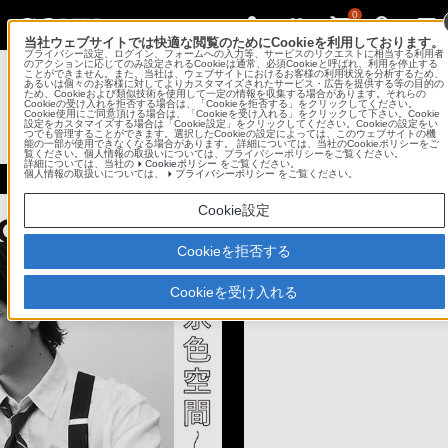
0
当社ウェブサイトでは快適な閲覧のためにCookieを利用しております。
プライバシー設定、ログイン、フォームへの入力等、サービスのリクエストに相当する利用者
Sony Imaging Gallery
のアクションに応じてのみ設定されるCookieは通常、必須Cookieと呼ばれ、利用を停止する
ことができません。また、当社は、ウェブサイトにおけるお客様の利用状況を分析するため、
あるいは個々のお客様に対してよりカスタマイズされたサービス・広告を提供する等の目的の
ため、Cookieおよび類似技術を使用して一定の情報を収集する場合があります。それらの
ソニーイメージングギャラリー 銀座
Cookieの受け入れを拒否する場合は、「Cookieを拒否する」をクリックしてください。
Cookie使用にご同意頂ける場合は、「Cookieを受け入れる」をクリックして下さい。Cookie
設定をカスタマイズする場合は「Cookie設定」をクリックしてください。Cookieの設定をい
つでも管理することができます。選択したCookieの設定によっては、このウェブサイトの機
コンテンツメニュー
能の一部が使用できなくなる場合があります。 詳細については、当社のCookieポリシーをご
覧ください。個人情報の取扱いについては、プライバシーポリシーをご覧ください。
詳細については、当社の
Cookieポリシー
をご覧ください。
個人情報の取扱いについては、
プライバシーポリシー
をご覧ください。
Cookie設定
Cookieを拒否する
Cookieを受け入れる