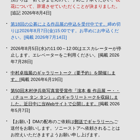
花について、辞退させていただくことが決まりました。
[追記 2026年8月4日]
第18回の公募による作品展の申込を受付中です。
締め切
りは2026年8月7日(金)15:00です。お早めにお申込くだ
さい。
[掲載 2026年7月14日]
2026年8月5日(水)の11:00～12:00はエスカレーターが停
止します。エレベーターをご利用ください。
[掲載 2026
年7月28日]
中村卓哉展のギャラリートーク（要予約）を開催しま
す。
[掲載 2026年6月19日]
第50回木村伊兵衛写真賞受賞作『濵本 奏 作品展 ー・・
（チョー タン タン）』のギャラリートークを収録しま
した。近日中に当Webサイトで公開します。
[掲載 2026
年5月7日]
【お願い】DMの配布のご依頼は
郵送でギャラリーへ
ご
送付をお願いします。ソニーストアへ依頼されることは
お控えいただきますようお願い申し上げます。