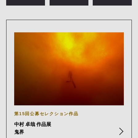
第15回公募セレクション作品
中村 卓哉 作品展
鬼界