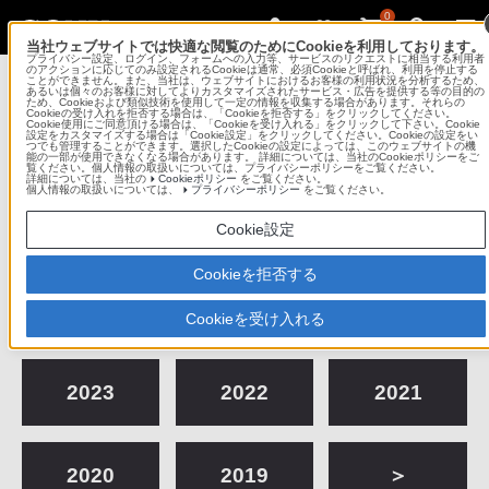
0
当社ウェブサイトでは快適な閲覧のためにCookieを利用しております。
プライバシー設定、ログイン、フォームへの入力等、サービスのリクエストに相当する利用者
Sony Imaging Gallery
のアクションに応じてのみ設定されるCookieは通常、必須Cookieと呼ばれ、利用を停止する
ことができません。また、当社は、ウェブサイトにおけるお客様の利用状況を分析するため、
あるいは個々のお客様に対してよりカスタマイズされたサービス・広告を提供する等の目的の
ため、Cookieおよび類似技術を使用して一定の情報を収集する場合があります。それらの
ソニーイメージングギャラリー 銀座
Cookieの受け入れを拒否する場合は、「Cookieを拒否する」をクリックしてください。
Cookie使用にご同意頂ける場合は、「Cookieを受け入れる」をクリックして下さい。Cookie
設定をカスタマイズする場合は「Cookie設定」をクリックしてください。Cookieの設定をい
つでも管理することができます。選択したCookieの設定によっては、このウェブサイトの機
コンテンツメニュー
能の一部が使用できなくなる場合があります。 詳細については、当社のCookieポリシーをご
覧ください。個人情報の取扱いについては、プライバシーポリシーをご覧ください。
詳細については、当社の
Cookieポリシー
をご覧ください。
個人情報の取扱いについては、
プライバシーポリシー
をご覧ください。
これまでの作品展
Cookie設定
Cookieを拒否する
2026
2025
2024
Cookieを受け入れる
2023
2022
2021
2020
2019
＞