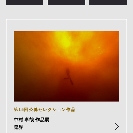
第15回公募セレクション作品
中村 卓哉 作品展
鬼界