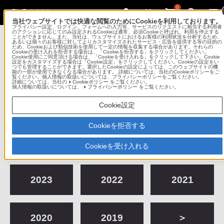
0
当社ウェブサイトでは快適な閲覧のためにCookieを利用しております。
プライバシー設定、ログイン、フォームへの入力等、サービスのリクエストに相当する利用者
Sony Imaging Gallery
のアクションに応じてのみ設定されるCookieは通常、必須Cookieと呼ばれ、利用を停止する
ことができません。また、当社は、ウェブサイトにおけるお客様の利用状況を分析するため、
あるいは個々のお客様に対してよりカスタマイズされたサービス・広告を提供する等の目的の
ため、Cookieおよび類似技術を使用して一定の情報を収集する場合があります。それらの
ソニーイメージングギャラリー 銀座
Cookieの受け入れを拒否する場合は、「Cookieを拒否する」をクリックしてください。
Cookie使用にご同意頂ける場合は、「Cookieを受け入れる」をクリックして下さい。Cookie
設定をカスタマイズする場合は「Cookie設定」をクリックしてください。Cookieの設定をい
つでも管理することができます。選択したCookieの設定によっては、このウェブサイトの機
コンテンツメニュー
能の一部が使用できなくなる場合があります。 詳細については、当社のCookieポリシーをご
覧ください。個人情報の取扱いについては、プライバシーポリシーをご覧ください。
詳細については、当社の
Cookieポリシー
をご覧ください。
個人情報の取扱いについては、
プライバシーポリシー
をご覧ください。
これまでの作品展
Cookie設定
Cookieを拒否する
2026
2025
2024
Cookieを受け入れる
2023
2022
2021
2020
2019
＞