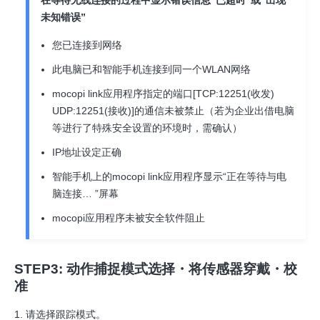
在等待无线连接的过程中显示错误信息“已超时”或“出现
未知错误”
您已连接到网络
此电脑已和智能手机连接到同一个WLAN网络
mocopi link应用程序指定的端口[TCP:12251(收发)
UDP:12251(接收)]的通信未被禁止（若为企业出借电脑
等进行了特殊安全设置的环境时，需确认）
IP地址设定正确
智能手机上的mocopi link应用程序显示“正在等待与电
脑连接… ”屏幕
mocopi应用程序未被安全软件阻止
STEP3: 动作捕捉模式选择・将传感器穿戴・校
准
请选择跟踪模式。