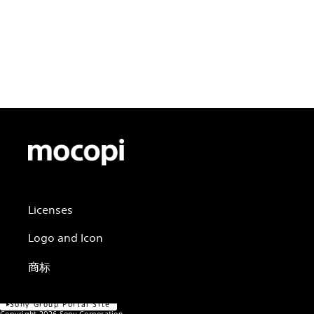
Licenses
Official Social Media
Logo and Icon
Terms of Use
Privacy Policy
商标
Cookie Policy
Customize Cookies
About This Site
Sony Group Portal Site
Copyright
2026
Sony Corporation