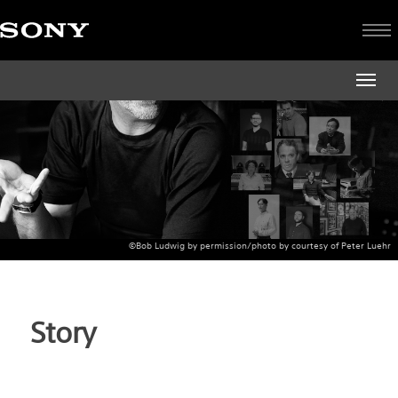
©Bob Ludwig by permission/photo by courtesy of Peter Luehr
Story