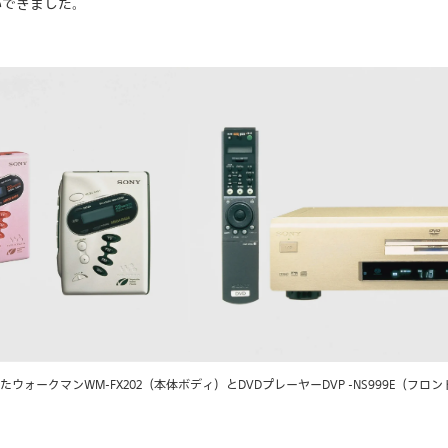
ができました。
ォークマンWM-FX202（本体ボディ）とDVDプレーヤーDVP -NS999E（フロ