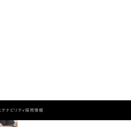
や、知られざる開発秘話を聞きました。
私がインタビューします！
小林 茉莉子
さん
ソニー株式会社 調達センター ソーシング部門
2018年入社。SEC製品に使用される半導体部品の試作購
買業務を担当。最近は環境やサプライチェーン関連のサ
ステナビリティに興味があります。