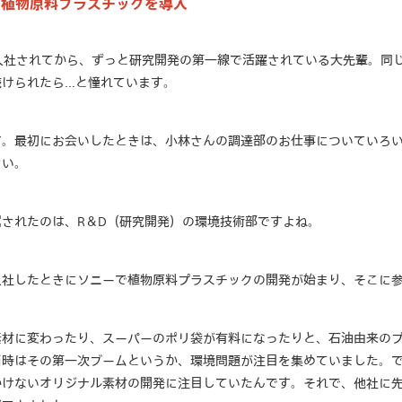
に植物原料プラスチックを導入
に入社されてから、ずっと研究開発の第一線で活躍されている大先輩。同
続けられたら…と憧れています。
す。最初にお会いしたときは、小林さんの調達部のお仕事についていろ
さい。
されたのは、R＆D（研究開発）の環境技術部ですよね。
入社したときにソニーで植物原料プラスチックの開発が始まり、そこに
素材に変わったり、スーパーのポリ袋が有料になったりと、石油由来の
当時はその第一次ブームというか、環境問題が注目を集めていました。
かけないオリジナル素材の開発に注目していたんです。それで、他社に