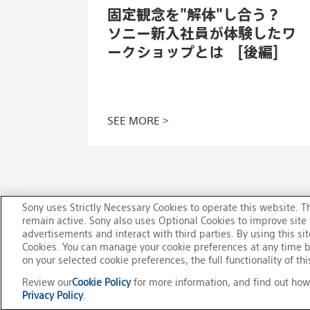
固定観念を"解体"し合う？
ソニー新入社員が体験したワ
ークショップとは [後編]
この記事を読む
SEE MORE
Sony uses Strictly Necessary Cookies to operate this website. T
remain active. Sony also uses Optional Cookies to improve site f
advertisements and interact with third parties. By using this si
Cookies. You can manage your cookie preferences at any time 
on your selected cookie preferences, the full functionality of t
公式SNSアカウント
Review our
Cookie Policy
for more information, and find out how
Privacy Policy
.
ご利用条件
プライバシーポリシー
このサイトについて
ソニーグルー