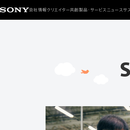
会社情報
クリエイター共創
製品・サービス
ニュース
サ
会社概要
ニュースリリース
サステナ
CEOメッセージ
製品・サービス
環境
ミッション / ビジョン
アクセシ
ダイバ
社会貢
S