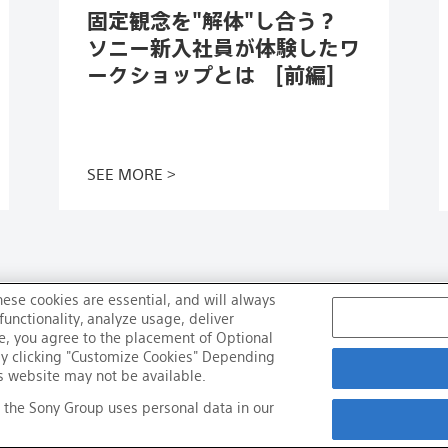
固定観念を"解体"し合う？
ソニー新入社員が体験したワ
ークショップとは [前編]
この記事を読む
SEE MORE
hese cookies are essential, and will always
unctionality, analyze usage, deliver
te, you agree to the placement of Optional
by clicking "Customize Cookies" Depending
his website may not be available.
 the Sony Group uses personal data in our
プポータルサイト