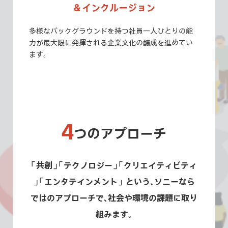
＆インクルージョン
多様なバックグラウンドを持つ社員一人ひとりの能
力が最大限に発揮される企業文化の醸成を進めてい
ます。
4
つのアプローチ
「
共創
」
「
テクノロジー
」
「
クリエイティビティ
」
「
エンタテインメント
」
という
、
ソニーなら
ではのアプローチで
、
社会や環境の課題に取り
組みます
。