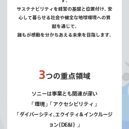
す
。
サステナビリティを経営の基盤と位置付け
、
安
心して暮らせる社会や健全な地球環境への
貢
献を通じて
、
誰もが感動を分かちあえる未来を目指します
。
3
つの重点領域
ソニーは事業とも関連が深い
「
環境
」
「
アクセシビリティ
」
「
ダイバーシティ
、
エクイティ＆インクルージ
ョン
（
DE&I
）
」