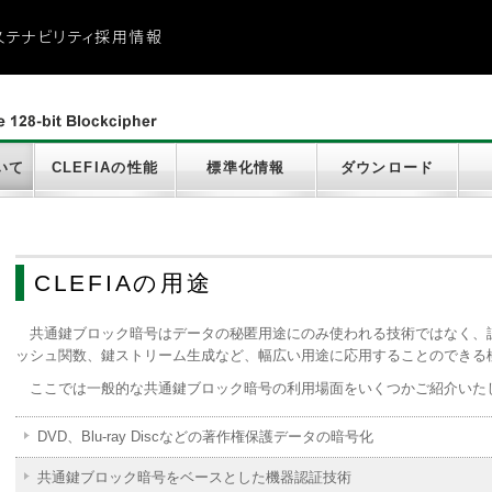
ステナビリティ
採用情報
ビリティ
に関する重要なお知らせ
ビリティ
ーシティ
献
ついて
CLEFIAの性能
標準化情報
ダウンロード
CLEFIAの用途
共通鍵ブロック暗号はデータの秘匿用途にのみ使われる技術ではなく、
ッシュ関数、鍵ストリーム生成など、幅広い用途に応用することのできる
ここでは一般的な共通鍵ブロック暗号の利用場面をいくつかご紹介いた
DVD、Blu-ray Discなどの著作権保護データの暗号化
共通鍵ブロック暗号をベースとした機器認証技術