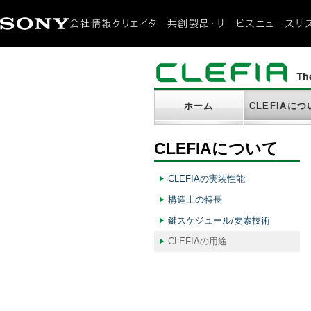
会社情報
クリエイター共創
製品・サービス
ニュース
サ
会社概要
ニュースリリース
サステナ
CEOメッセージ
製品・サービス
環境
ミッション / ビジョン
アクセシ
ダイバ
社会貢
ホーム
CLEFIAに
CLEFIAについて
CLEFIAの実装性能
構造上の特長
鍵スケジュール/要素技術
CLEFIAの用途