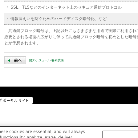
SSL、TLSなどのインターネット上のセキュア通信プロトコル
情報漏えいを防ぐためのハードディスク暗号化、など
共通鍵ブロック暗号は、上記以外にもさまざまな用途で実際に利用され
必要とされる場面の広がりに伴って共通鍵ブロック暗号を初めとした暗号
とが予想されます。
鍵スケジュール/要素技術
プポータルサイト
hese cookies are essential, and will always
unctionality, analyze usage, deliver