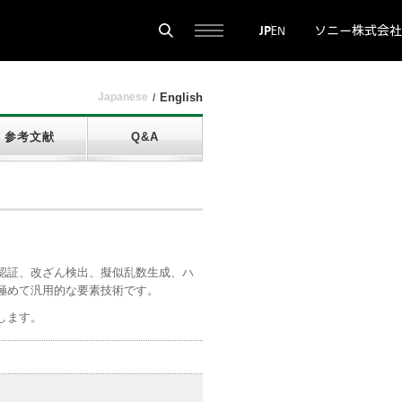
ソニー株式会社
JP
EN
Japanese
English
参考文献
Q&A
認証、改ざん検出、擬似乱数生成、ハ
極めて汎用的な要素技術です。
します。