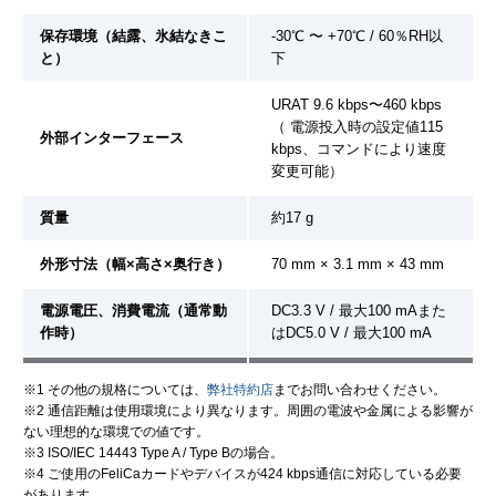
保存環境（結露、氷結なきこ
-30℃ 〜 +70℃ / 60％RH以
と）
下
URAT 9.6 kbps〜460 kbps
（ 電源投入時の設定値115
外部インターフェース
kbps、コマンドにより速度
変更可能）
質量
約17 g
外形寸法（幅×高さ×奥行き）
70 mm × 3.1 mm × 43 mm
電源電圧、消費電流（通常動
DC3.3 V / 最大100 mAまた
作時）
はDC5.0 V / 最大100 mA
※1 その他の規格については、
弊社特約店
までお問い合わせください。
※2 通信距離は使用環境により異なります。周囲の電波や金属による影響が
ない理想的な環境での値です。
※3 ISO/IEC 14443 Type A / Type Bの場合。
※4 ご使用のFeliCaカードやデバイスが424 kbps通信に対応している必要
があります。