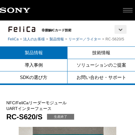
非接触ICカード技術
FeliCa
法人のお客様
製品情報
リーダー／ライター
RC-S620/S
製品情報
技術情報
導入事例
ソリューションのご提案
SDKの選び方
お問い合わせ・サポート
NFC/FeliCaリーダーモジュール
UARTインターフェース
RC-S620/S
生産終了