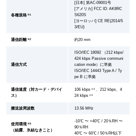
[日本] 第AC-09001号
[アメリカ] FCC ID: AK8RC
S620S
各種規格
※1
[ヨーロッパ] CE RE(2014/5
3/EU)
通信距離
約20 mm
※2
ISO/IEC 18092 （212 kbps/
424 kbps Passive communi
通信方式
cation mode）に準拠
ISO/IEC 14443 Type A / Ty
pe B に準拠
通信速度（対カード・デバイ
106 kbps
、212 kbps、4
※3
ス）
24 kbps
※4
搬送波周波数
13.56 MHz
-10℃ 〜 +40℃ / 20％RH 〜
使用環境
※5
90％RH
（結露、氷結なきこと）
40℃ 〜 60℃ / 50％RH以下