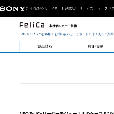
会社情報
クリエイター共創
製品・サービス
ニュース
サ
会社概要
ニュースリリース
サステナ
CEOメッセージ
製品・サービス
環境
非接触ICカード技術
ミッション / ビジョン
アクセシ
FeliCa
法人のお客様
お問い合わせ・サポート
よくあるご質問
ダイバ
社会貢
製品情報
技術情報
NFC/FeliCaリーダーモジュール用のケース