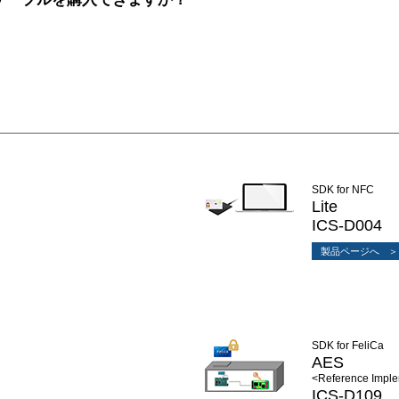
SDK for NFC
Lite
ICS-D004
製品ページへ
SDK for FeliCa
AES
<Reference Imple
ICS-D109