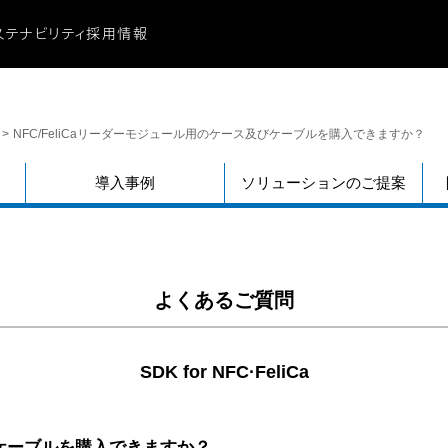
ステナビリティ
採用情報
ビリティ
に関する重要なお知らせ
ビリティ
NFC/FeliCaリーダーモジュール用のケース及びケーブルを購入できますか？
ーシティ
献
導入事例
ソリューションのご提案
よくあるご質問
SDK for NFC·FeliCa
及びケーブルを購入できますか？