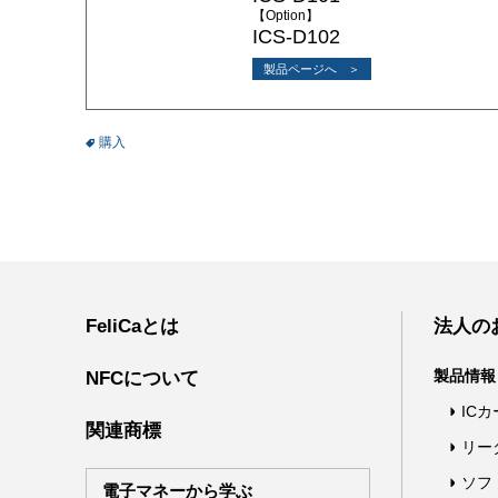
【Option】
ICS-D102
製品ページへ
購入
FeliCaとは
法人の
製品情報
NFCについて
IC
関連商標
リー
ソフ
電子マネーから学ぶ