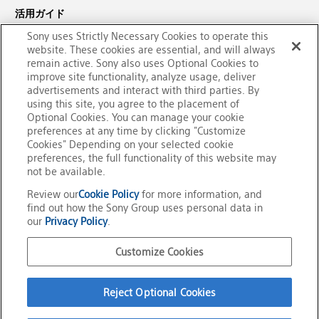
活用ガイド
Sony uses Strictly Necessary Cookies to operate this
サポート・ダウンロード
website. These cookies are essential, and will always
remain active. Sony also uses Optional Cookies to
PaSoRi（パソリ）についての
improve site functionality, analyze usage, deliver
お問い合わせ
advertisements and interact with third parties. By
using this site, you agree to the placement of
Optional Cookies. You can manage your cookie
preferences at any time by clicking "Customize
Cookies" Depending on your selected cookie
preferences, the full functionality of this website may
not be available.
Review our
Cookie Policy
for more information, and
find out how the Sony Group uses personal data in
our
Privacy Policy
.
Customize Cookies
公式SNSアカウント
Reject Optional Cookies
ご利用条件
プライバシーポリシー