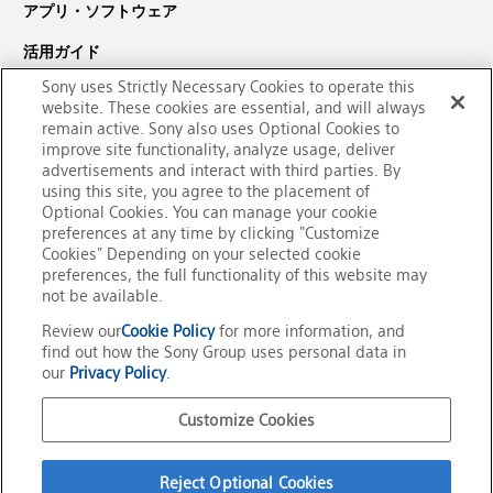
アプリ・ソフトウェア
活用ガイド
Sony uses Strictly Necessary Cookies to operate this
サポート・ダウンロード
website. These cookies are essential, and will always
remain active. Sony also uses Optional Cookies to
PaSoRi（パソリ）についての
improve site functionality, analyze usage, deliver
お問い合わせ
advertisements and interact with third parties. By
using this site, you agree to the placement of
Optional Cookies. You can manage your cookie
preferences at any time by clicking "Customize
Cookies" Depending on your selected cookie
preferences, the full functionality of this website may
not be available.
Review our
Cookie Policy
for more information, and
find out how the Sony Group uses personal data in
our
Privacy Policy
.
Customize Cookies
公式SNSアカウント
Reject Optional Cookies
ご利用条件