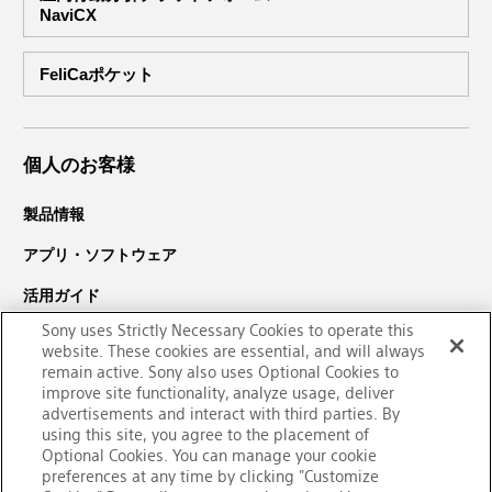
NaviCX
FeliCaポケット
個人のお客様
製品情報
アプリ・ソフトウェア
活用ガイド
Sony uses Strictly Necessary Cookies to operate this
サポート・ダウンロード
website. These cookies are essential, and will always
remain active. Sony also uses Optional Cookies to
PaSoRi（パソリ）についての
improve site functionality, analyze usage, deliver
お問い合わせ
advertisements and interact with third parties. By
using this site, you agree to the placement of
Optional Cookies. You can manage your cookie
preferences at any time by clicking "Customize