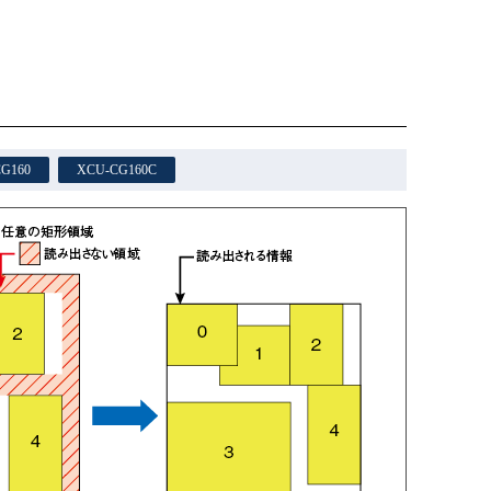
G160
XCU-CG160C