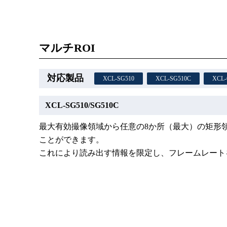
マルチROI
XCL-SG510
XCL-SG510C
XCL-
XCL-SG510/SG510C
最大有効撮像領域から任意の8か所（最大）の矩形
ことができます。
これにより読み出す情報を限定し、フレームレート