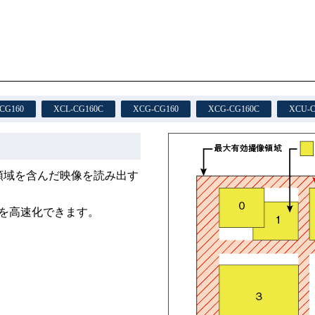
CG160
XCL-CG160C
XCG-CG160
XCG-CG160C
XCU-C
領域を含んだ映像を読み出す
を高速化できます。