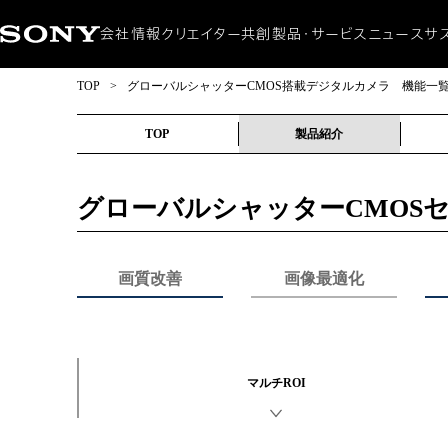
会社情報
クリエイター共創
製品・サービス
ニュース
サ
会社概要
ニュースリリース
サステナ
TOP
>
グローバルシャッターCMOS搭載デジタルカメラ 機能一
CEOメッセージ
製品・サービス
環境
ミッション / ビジョン
アクセシ
ダイバ
社会貢
TOP
製品紹介
グローバルシャッターCMOS
画質改善
画像最適化
マルチROI