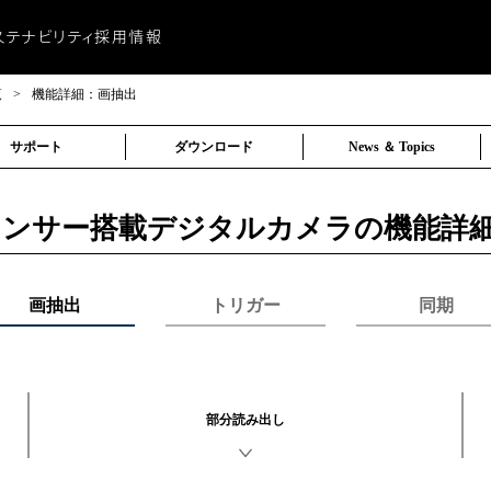
ステナビリティ
採用情報
ビリティ
覧
>
機能詳細：画抽出
に関する重要なお知らせ
ビリティ
ーシティ
献
サポート
ダウンロード
News ＆ Topics
センサー搭載デジタルカメラの機能詳
画抽出
トリガー
同期
部分読み出し